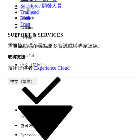
Salesforce 開發人員
Français
經驗
Trailhead
訓練
Deutsch
Trust
Italiano
SUPPORT & SERVICES
日本語
全部清除
完成
需要協助嗎？尋找更多資源或與專家連線。
Español (México)
Español
取得支援
中文（简体）
技術提供者
Experience Cloud
中文（繁體）
Select Org
中文（繁體）
한국어
Русский
沒有結果