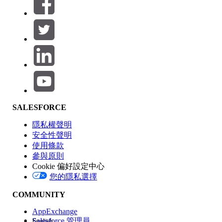
篩選器 (0)
選取篩選
新增
產品區域
SALESFORCE
功能影響
隱私權聲明
安全性聲明
使用條款
參與原則
Cookie 偏好設定中心
版本
您的隱私選擇
COMMUNITY
AppExchange
Salesforce 管理員
English