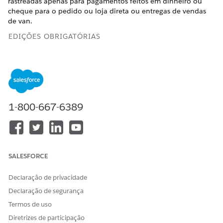
rastreadas apenas para pagamentos feitos em dinheiro ou
cheque para o pedido ou loja direta ou entregas de vendas
de van.
EDIÇÕES OBRIGATÓRIAS
Disponível em: Lightning Experience
Disponível em: Edições
Enterprise
e
Unlimited
em que o
Consumer Goods Cloud está habilitado
1-800-667-6389
Aqui está uma ilustração de vários modelos que precisam ser
configurados para a criação de flutuação de caixa.
SALESFORCE
Declaração de privacidade
Declaração de segurança
Termos de uso
Diretrizes de participação