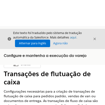
Este texto foi traduzido pelo sistema de tradução
automática da Salesforce. Mais detalhes
aqui
.
Fechar
Fecha
Fechar
Alternar para inglês
Agora não
Configure e mantenha a execução do varejo
Índice
Mostrar índice
Transações de flutuação de
caixa
Configurações necessárias para a criação de transações de
flutuação de caixa para pedidos padrão, vendas de van ou
documentos de entrega. As transações de fluxo de caixa são