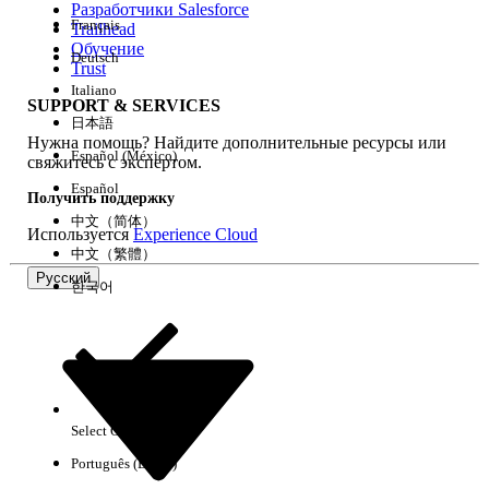
Разработчики Salesforce
Français
Trailhead
Возможности
Обучение
Deutsch
Trust
Italiano
SUPPORT & SERVICES
日本語
Нужна помощь? Найдите дополнительные ресурсы или
Очистить все
Готово
Español (México)
свяжитесь с экспертом.
Español
Получить поддержку
中文（简体）
Используется
Experience Cloud
中文（繁體）
Русский
한국어
Select Org
Русский
Português (Brasil)
Результаты отсутствуют