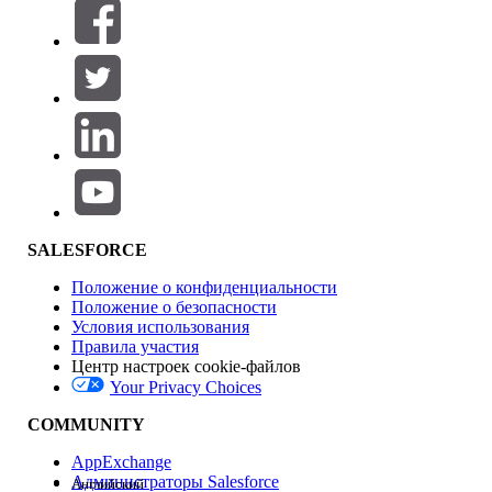
Фильтровать по (0)
ВЫБРАТЬ ФИЛЬТРЫ
Добавить
Область продуктов
Влияние на функции
SALESFORCE
Положение о конфиденциальности
Положение о безопасности
Условия использования
Правила участия
Центр настроек cookie-файлов
Your Privacy Choices
Версия
COMMUNITY
AppExchange
Администраторы Salesforce
Английский