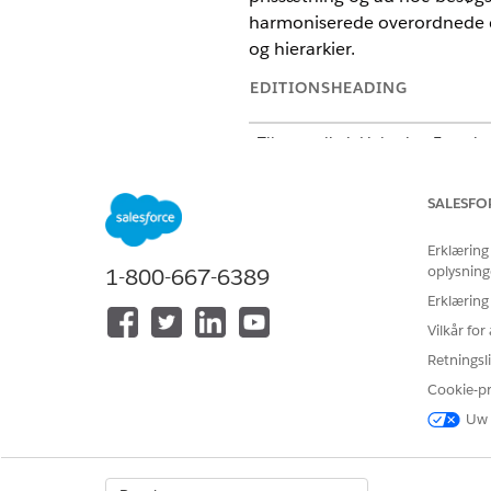
harmoniserede overordnede d
og hierarkier.
EDITIONSHEADING
Tilgængelig i: Lightning Experie
Billedet viser objekterne i
SALESFO
Erklæring
oplysning
1-800-667-6389
Erklæring
Vilkår fo
Retningsli
Cookie-p
Uw 