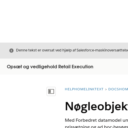
Luk
Denne tekst er oversat ved hjælp af Salesforce-maskinoversættelse
Opsæt og vedligehold Retail Execution
HELPHOMELINKTEXT
DOCSHOM
breadcrumbDescription
Vis indholdsfortegnelse
Nøgleobjek
Med Forbedret datamodel under
prissætning og ad hoc-besøgs