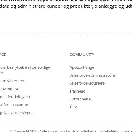
ata og administrere kunder og produkter, planlægge og ud
nce i
Professional
,
Unlimited
, og
Enterprise
Edition, der har Consu
 Consumer Goods Cloud Enhanced-datamodellen.
RCE
COMMUNITY
 om beskyttelse af personlige
AppExchange
er
Salesforce-administratorer
 om sikkerhed
Salesforce-udviklere
r anvendelse
Trailhead
njer for deltagelse
Uddannelse
ræferencecenter
Tillid
privacybeslissingen
© Copyright 2026, Salesforce.com Inc. Alle rettigheder forbeholdes. Forskell