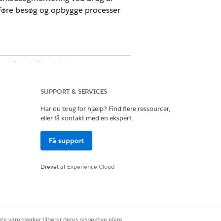
føre besøg og opbygge processer
mer Goods Cloud aktiveret.
SUPPORT & SERVICES
Har du brug for hjælp? Find flere ressourcer,
eller få kontakt med en ekspert.
Få support
Drevet af
Experience Cloud
ige varemærker tilhører deres respektive ejere.