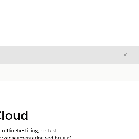
Luk
Luk
Cloud
fflinebestilling, perfekt
markedsegmentering ved brug af