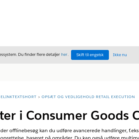
ssystem. Du finder flere detaljer
her
.
Skift til engelsk
Ikke nu
ELINKTEXTSHORT
OPSÆT OG VEDLIGEHOLD RETAIL EXECUTION
ter i Consumer Goods 
 offlinebesøg kan du udføre avancerede handlinger, f.eks. o
oprettelse, baseret på områder. Du kan også udføre multi