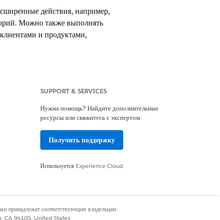
сширенные действия, например,
торий. Можно также выполнять
клиентами и продуктами,
включенным Consumer Goods Cloud
SUPPORT & SERVICES
Нужна помощь? Найдите дополнительные
ресурсы или свяжитесь с экспертом.
Получить поддержку
Используется
Experience Cloud
наки принадлежат соответствующим владельцам.
co, CA 94105, United States