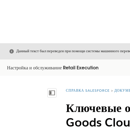
Закрыть
Данный текст был переведен при помощи системы машинного перево
Настройка и обслуживание Retail Execution
СПРАВКА SALESFORCE
ДОКУМ
Вы находитесь здесь:
Показать содержание
Ключевые о
Goods Clo