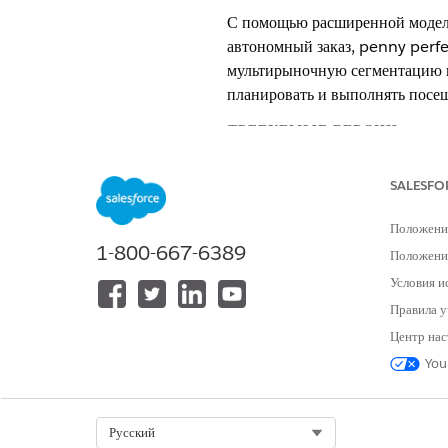
С помощью расширенной модели
автономный заказ, penny perfe
мультирыночную сегментацию п
планировать и выполнять посещ
ТРЕБУЕМЫЕ ВЕРСИИ
Доступно в версиях: Lightning E
SALESFO
Изображение отображает объе
Положени
1-800-667-6389
Положение
Условия и
Правила у
Центр нас
You
Select Org
Русский