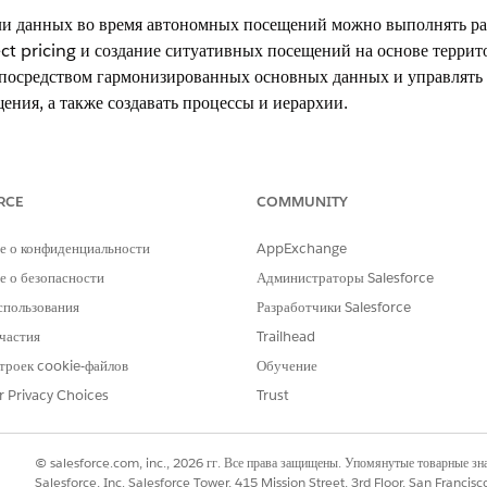
 данных во время автономных посещений можно выполнять ра
ct pricing и создание ситуативных посещений на основе терри
осредством гармонизированных основных данных и управлять 
ения, а также создавать процессы и иерархии.
xperience в выпусках
Enterprise
,
Professional
и
Unlimited
Edition с 
RCE
COMMUNITY
кты в модели данных Consumer Goods Cloud Enhanced.
е о конфиденциальности
AppExchange
 о безопасности
Администраторы Salesforce
спользования
Разработчики Salesforce
частия
Trailhead
троек cookie-файлов
Обучение
r Privacy Choices
Trust
© salesforce.com, inc., 2026 гг. Все права защищены. Упомянутые товарные з
Salesforce, Inc. Salesforce Tower, 415 Mission Street, 3rd Floor, San Francis