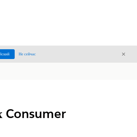
Закры
йский
Не сейчас
Закрыт
х Consumer