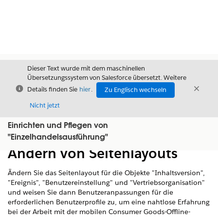
Dieser Text wurde mit dem maschinellen
Übersetzungssystem von Salesforce übersetzt. Weitere
Schließen
Schli
Details finden Sie
hier
.
Zu Englisch wechseln
Schließ
Nicht jetzt
Einrichten und Pflegen von
Inhalt
Inhalt anzeigen
"Einzelhandelsausführung"
Ändern von Seitenlayouts
Ändern Sie das Seitenlayout für die Objekte "Inhaltsversion",
"Ereignis", "Benutzereinstellung" und "Vertriebsorganisation"
und weisen Sie dann Benutzeranpassungen für die
erforderlichen Benutzerprofile zu, um eine nahtlose Erfahrung
bei der Arbeit mit der mobilen Consumer Goods-Offline-