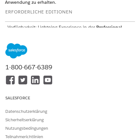
Anwendung zu erhalten.
ERFORDERLICHE EDITIONEN
Verfügbarkeit: Lightning Experience in der
Professional
,
Unlimited
und
Enterprise
Edition mit aktivierter Consumer
Goods Cloud.
Konfigurieren von Listenansichten
Konfigurieren Sie das Besuchsseitenlayout, um der
1-800-667-6389
Besuchsseite Listenansichten hinzuzufügen.
Wechseln Sie unter "Setup" zu "Objekt-Manager", suchen
Sie nach
Besuch
und wählen Sie diese Option aus.
Klicken Sie auf
Layout der Schaltfläche für die
SALESFORCE
Listenansicht
und wählen Sie dann
Bearbeiten
aus.
Verschieben Sie diese Felder von "Verfügbare
Datenschutzerklärung
Schaltflächen" in "Ausgewählte Schaltflächen".
Sicherheitserklärung
Erweiterter Besuch
Fahrtenlistenplanung
Nutzungsbedingungen
Besuchsplanung
Teilnahmerichtlinien