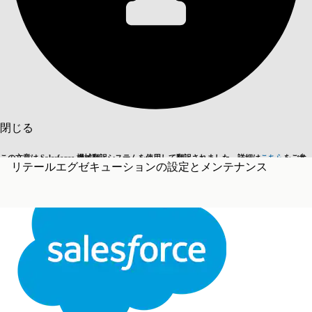
目次を表示
目次
検索
閉じる
この文章は Salesforce 機械翻訳システムを使用して翻訳されました。詳細は
こちら
をご参
リテールエグゼキューションの設定とメンテナンス
英語に切り替える
今はしません
照ください。
閉じる
閉じる