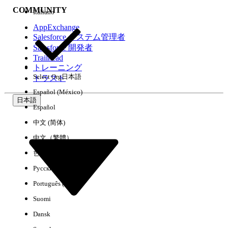
COMMUNITY
Italiano
AppExchange
Salesforce システム管理者
Salesforce 開発者
環境
Trailhead
トレーニング
Select Org
日本語
トラスト
Español (México)
日本語
Español
すべてクリア
完了
中文 (简体)
中文（繁體）
한국어
Русский
Português (Brasil)
Suomi
Dansk