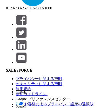
0120-733-257 | 03-4222-1000
絞り込み条件 (0)
絞り込み条件を選択
追加
製品エリア
SALESFORCE
機能の影響
プライバシーに関する声明
セキュリティに関する声明
利用規約
English
参加ガイドライン:
Cookie プリファレンスセンター
Français
エディション
お客様によるプライバシー設定の選択肢
Deutsch