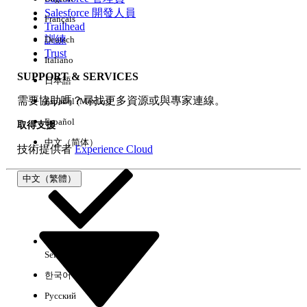
Salesforce 開發人員
Français
經驗
Trailhead
訓練
Deutsch
Trust
Italiano
SUPPORT & SERVICES
日本語
全部清除
完成
需要協助嗎？尋找更多資源或與專家連線。
Español (México)
Español
取得支援
中文（简体）
技術提供者
Experience Cloud
中文（繁體）
Select Org
中文（繁體）
한국어
Русский
沒有結果