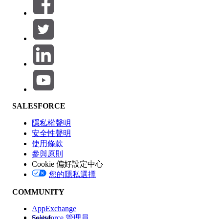
篩選條件： (0)
選取篩選
新增
產品區域
SALESFORCE
功能影響
隱私權聲明
安全性聲明
使用條款
參與原則
Cookie 偏好設定中心
版本
您的隱私選擇
COMMUNITY
AppExchange
Salesforce 管理員
English