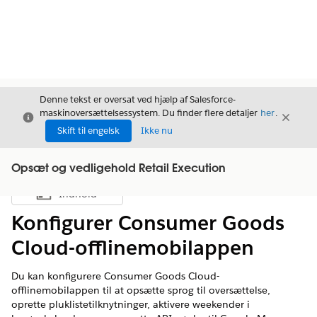
Denne tekst er oversat ved hjælp af Salesforce-
maskinoversættelsessystem. Du finder flere detaljer
her
.
Luk
Luk
Luk
Skift til engelsk
Ikke nu
Opsæt og vedligehold Retail Execution
Indhold
Vis indholdsfortegnelse
Konfigurer Consumer Goods
Cloud-offlinemobilappen
Du kan konfigurere Consumer Goods Cloud-
offlinemobilappen til at opsætte sprog til oversættelse,
oprette pluklistetilknytninger, aktivere weekender i