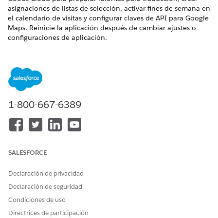
asignaciones de listas de selección, activar fines de semana en
el calendario de visitas y configurar claves de API para Google
Maps. Reinicie la aplicación después de cambiar ajustes o
configuraciones de aplicación.
Configurar flujo de interfaz de usuario para dispositivos
móviles
Configure el puesto de mando de usuario para
dispositivos móviles. En base a su configuración, un
representante puede utilizar las funciones de ejecución
1-800-667-6389
minorista base, como realizar tareas de inventario y recibir
pedidos, o un representante puede utilizar las funciones
avanzadas como pedidos avanzados y promociones
avanzadas. También puede elegir proporcionar a sus
representantes ambas opciones en el puesto de mando.
SALESFORCE
Activar fines de semana en Calendario de visitas
El Calendario de visitas muestra solo los días laborables
Declaración de privacidad
de la semana de forma predeterminada.
Declaración de seguridad
Configurar Google Maps
Condiciones de uso
Google Maps está integrada con la aplicación móvil sin
Directrices de participación