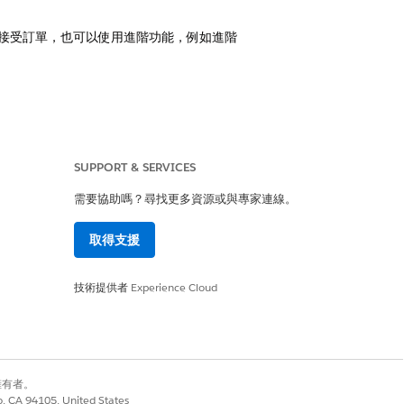
和接受訂單，也可以使用進階功能，例如進階
行 API 呼叫，請擷取有效的 Google 地圖
SUPPORT & SERVICES
需要協助嗎？尋找更多資源或與專家連線。
取得支援
「行動應用程式網域」,讓現場代表可以在
技術提供者
Experience Cloud
ory__c 物件載入選項清單值的翻譯。
abled」系統設定設定設定為 True。
別擁有者。
開啟 Salesforce 應用程式 (例如
co, CA 94105, United States