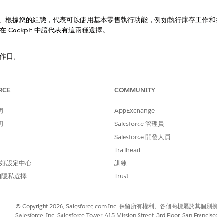
pit。根據您的組態，代表可以使用基本零售執行功能，例如執行庫存工作
Cockpit 中讓代表有這兩種選擇。
作日。
r Goods Cloud 離線行動應用程式整合。若要從行動裝置對 Google 地圖進
RCE
COMMUNITY
ods Cloud 離線行動應用程式中維護 Google 地圖 API 金鑰。
明
AppExchange
umer Goods Cloud 離線行動應用程式中的標籤。
明
Salesforce 管理員
Salesforce 開發人員
業務區域內定義選項清單對應。將行動裝置上所有可用的選項清單對應至
Trailhead
設定多種語言來顯示選項清單值。 行動架構會從 PicklistReposit
 偏好設定中心
訓練
loud 離線行動應用程式的營業時間可編輯
的隱私選擇
Trust
，使其可以規劃商店造訪，請將「Account_Operating_Hour_En
© Copyright 2026, Salesforce.com Inc. 保留所有權利。各個商標屬於其個
支援其他應用程式的輸出深度連結。例如,您可以從 CG Cloud 離線行動應用程式
Salesforce, Inc. Salesforce Tower, 415 Mission Street, 3rd Floor, San Francis