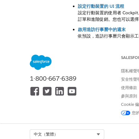
設定行動裝置的 UI 流程
設定行動裝置的使用者 Cock
訂單和進階促銷。您也可以選擇在 
啟用造訪行事曆中的週末
依預設，造訪行事曆只會顯示工
設定 Google 地圖
Google 地圖已與 Consume
SALESFO
API 金鑰。在 Consumer Go
翻譯標籤
隱私權聲
使用標籤翻譯可翻譯出現在 Cons
1-800-667-6389
安全性聲
選項清單對應組態
使用條款
您可以在具有行動裝置使用者的
參與原則
其行動裝置上檢視選項清單。您也可以
Cookie
讓 Consumer Goods C
您
如果您想要現場代表更新商店營業時間
設定快速存取卡
CG Cloud 離線行動應用程式僅
Select Org
中文（繁體）