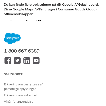
Du kan finde flere oplysninger på dit Google API-dashboard.
Disse Google Maps API'er bruges i Consumer Goods Cloud-
offlinemobilappen:
Maps JavaScript API
Directions API
Opsæt Google API-nøgler
Når du opretter en forekomst af Salesforce, skal du
opsætte Google API-nøgler for at lade sælgere bruge
Google Maps fra Consumer Goods Cloud-
1-800-667-6389
offlinemobilappen.
SALESFORCE
LØSTE DENNE ARTIKEL DIT PROBLEM?
Giv os besked, så vi kan forbedre os!
Erklæring om beskyttelse af
personlige oplysninger
Ja
Nej
Erklæring om sikkerhed
Vilkår for anvendelse