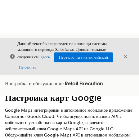
Данный текст был переведен при помощи системы
машинного перевода Salesforce. Дополнительные
Закрыть
Закры
сведения см.
здесь
.
Переключить на английский
Закрыт
Не сейчас
Настройка и обслуживание Retail Execution
Содержание
Показать содержание
Настройка карт Google
Google Maps интегрирован в автономное мобильное приложение
Consumer Goods Cloud. Чтобы осуществлять вызовы API с
мобильного устройства на карты Google, извлеките
действительный ключ Google Maps API из Google LLC.
Обслуживайте ключ Google Maps API в автономном мобильном