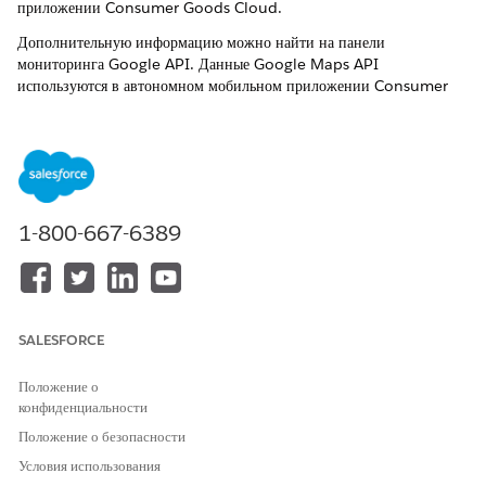
приложении Consumer Goods Cloud.
Дополнительную информацию можно найти на панели
мониторинга Google API. Данные Google Maps API
используются в автономном мобильном приложении Consumer
Goods Cloud:
Maps JavaScript API
API направлений
Настройка ключей Google API
При создании экземпляра Salesforce настройте ключи Google
1-800-667-6389
API, чтобы выездные представители могли использовать карты
Google из автономного мобильного приложения Consumer
Goods Cloud.
SALESFORCE
Положение о
ЭТА СТАТЬЯ РЕШИЛА ВАШУ ПРОБЛЕМУ?
конфиденциальности
Оставьте свой отзыв, чтобы мы могли стать лучше!
Положение о безопасности
Да
Нет
Условия использования