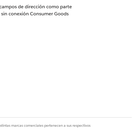
r campos de dirección como parte
il sin conexión Consumer Goods
ods Cloud para el modelo de datos
istintas marcas comerciales pertenecen a sus respectivos