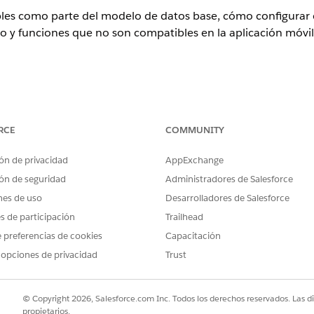
ibles como parte del modelo de datos base, cómo configura
o y funciones que no son compatibles en la aplicación móv
ence
RCE
COMMUNITY
n y
Unlimited
Edition donde esté activada Consumer Goods Cloud.
ón de privacidad
AppExchange
delo de datos base
ón de seguridad
Administradores de Salesforce
nes de uso
Desarrolladores de Salesforce
s aplicables a la aplicación móvil sin conexión Consumer Go
es de participación
Trailhead
 preferencias de cookies
Capacitación
ciones de inventario y tareas personalizadas.
 opciones de privacidad
Trust
de galerías de dispositivos.
solo una categoría de productos.
las visitas.
© Copyright 2026, Salesforce.com Inc. Todos los derechos reservados. Las d
nto con un máximo de 50 ubicaciones en establecimiento.
propietarios.