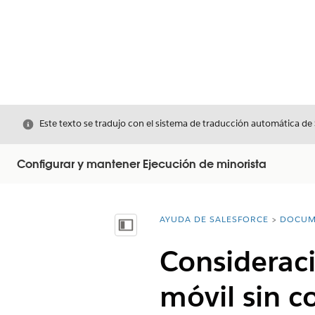
Cerrar
Este texto se tradujo con el sistema de traducción automática de
Configurar y mantener Ejecución de minorista
AYUDA DE SALESFORCE
DOCUM
Usted está aquí:
Mostrar índice de materias
Consideraci
móvil sin 