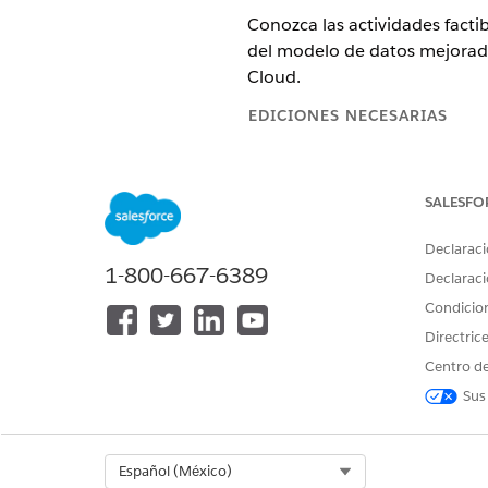
Conozca las actividades fact
del modelo de datos mejorad
Cloud.
EDICIONES NECESARIAS
Disponible en: Lightning Experi
SALESFO
Disponible en:
Enterprise
Editio
Declaraci
Consideraciones sobre el mo
1-800-667-6389
Declaraci
Condicio
Estas son las consideracione
base.
Directric
Centro de
Solo puede realizar comproba
Sus
No puede cargar imágenes des
Puede asignar un producto a 
No puede tomar notas durante 
Puede tener un establecimie
Select Org
Español (México)