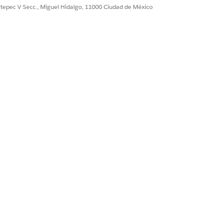
ultepec V Secc., Miguel Hidalgo, 11000 Ciudad de México
ods (CG) Cloud para el modelo de
en un único dispositivo. Cada usuario
r la aplicación en un dispositivo que ya
sas para cada ubicación de
.
s campos.
da de forma predeterminada. Por ejemplo,
olumen de datos esperado supera 300
orías de establecimientos condicionales.
 y billingAddress. Para formar la
lesforce combina valores de campo
rección complejos desde los campos
ación móvil sin conexión Consumer