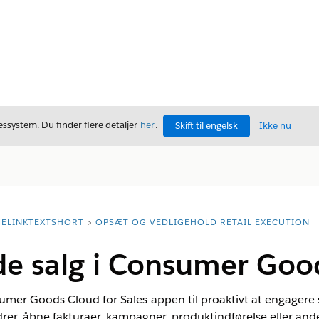
ssystem. Du finder flere detaljer
her
.
Skift til engelsk
Ikke nu
ELINKTEXTSHORT
OPSÆT OG VEDLIGEHOLD RETAIL EXECUTION
e salg i Consumer Goo
er Goods Cloud for Sales-appen til proaktivt at engagere sig 
rer, åbne fakturaer, kampagner, produktindførelse eller an