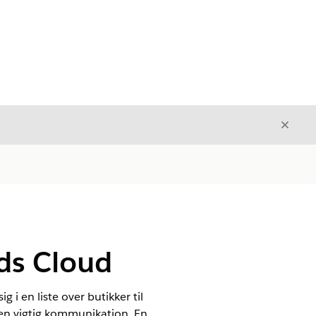
Luk
Luk
ds Cloud
i en liste over butikker til
den vigtig kommunikation. En