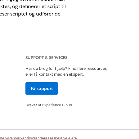
tes, og definerer et script til
æser scriptet og udfører de
SUPPORT & SERVICES
Har du brug for hjælp? Find flere ressourcer,
eller få kontakt med en ekspert.
Få support
Drevet af
Experience Cloud
ige varemærker tilhører deres respektive ejere.