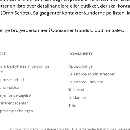
tter en liste over detailhandlere eller butikker, der skal kontak
 (OmniScripts). Salgsagenter kontakter kunderne på listen, l
kellige brugerpersonaer i Consumer Goods Cloud for Sales.
stedefinition, der kan handles på
, der kan handles på, baseret på listedefinitionen
RCE
COMMUNITY
er
 om beskyttelse af personlige
AppExchange
er
Salesforce-administratorer
 om sikkerhed
Salesforce-udviklere
kunder
r anvendelse
Trailhead
njer for deltagelse
Uddannelse
ræferencecenter
Tillid
lg-appen
privacybeslissingen
nstallere og konfigurere Consumer Goods Cloud for Sales-appen.
s på, i Consumer Goods Cloud til salg
© Copyright 2026, Salesforce.com Inc. Alle rettigheder forbeholdes. Forskell