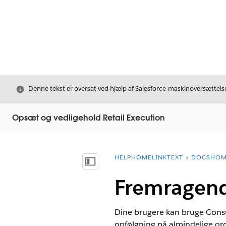
Luk
Denne tekst er oversat ved hjælp af Salesforce-maskinoversættelse
Opsæt og vedligehold Retail Execution
HELPHOMELINKTEXT
DOCSHOM
breadcrumbDescription
Vis indholdsfortegnelse
Fremragend
Dine brugere kan bruge Consum
opfølgning på almindelige ord