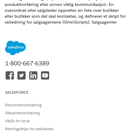
produktinnføring eller annen viktig kommunikasjon. En
overordnet eller salgsleder oppretter en liste over butikker
eller butikker som det skal kontaktes, og definerer et skript for
veiledning for salgsagentene (OmniScripts). Salgsagenter
kontakter kundene i listen, leser skriptet og utfører de
foreskrevne handlingene.
Her er arbeidsflyten for ulike brukerpersoner i Consumer
Goods Cloud for Sales.
Administrator: Opprette og aktivere en
1-800-667-6389
handlingslistedefinisjon
Overordnet/salgsleder:
Opprett en handlingsliste over kunder basert på
listedefinisjonen
Prioriter listen
SALESFORCE
Tildel listen til selgere
Behandle og spore listen
Personvernerklæring
Sales Agents (salgsagenter):
Sikkerhetserklæring
Bekrefte og engasjere kunder
Vilkår for bruk
Utføre en handling
Retningslinjer for deltakelse
Oppfølging av tidsplan