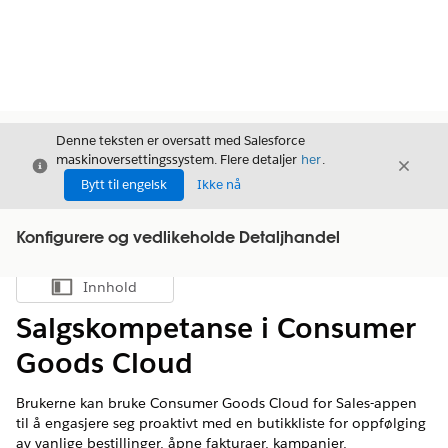
Denne teksten er oversatt med Salesforce
maskinoversettingssystem. Flere detaljer
her
.
Avslutt
Avslut
Avslutt
Bytt til engelsk
Ikke nå
Konfigurere og vedlikeholde Detaljhandel
Innhold
Vis innholdsfortegnelse
Salgskompetanse i Consumer
Goods Cloud
Brukerne kan bruke Consumer Goods Cloud for Sales-appen
til å engasjere seg proaktivt med en butikkliste for oppfølging
av vanlige bestillinger, åpne fakturaer, kampanjer,