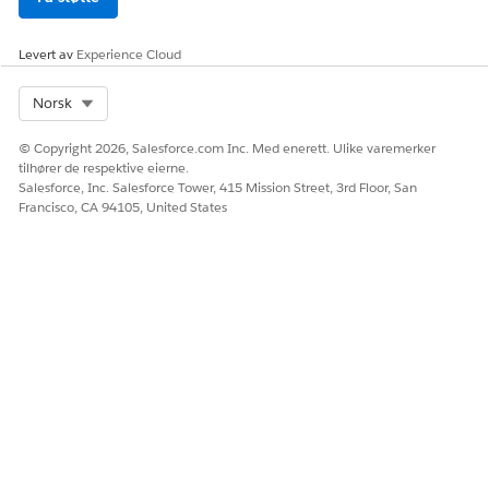
Ja
Nei
Levert av
Experience Cloud
Select Org
Norsk
© Copyright 2026, Salesforce.com Inc. Med enerett. Ulike varemerker
tilhører de respektive eierne.
Salesforce, Inc. Salesforce Tower, 415 Mission Street, 3rd Floor, San
Francisco, CA 94105, United States