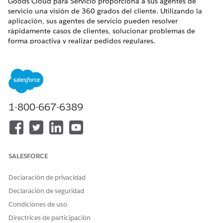
Goods Cloud para Servicio proporciona a sus agentes de
servicio una visión de 360 grados del cliente. Utilizando la
aplicación, sus agentes de servicio pueden resolver
rápidamente casos de clientes, solucionar problemas de
forma proactiva y realizar pedidos regulares.
Instalar y configurar Consumer Goods Cloud para Servicio
Con Consumer Goods Cloud para Servicio, organice cada
aspecto del ciclo de vida de servicio para proporcionar a
sus representantes de servicio toda la información
necesaria para proporcionar un servicio al cliente de
1-800-667-6389
primera clase. Los representantes pueden utilizar las
funciones de servicio para gestionar sus cuentas, visitas,
pedidos, precios y registros de historial de implicación
para planificar y proporcionar servicio personalizado.
SALESFORCE
Utilizar su consola de servicio para maximizar la eficiencia
Como agentes de servicio, puede utilizar la consola de
Declaración de privacidad
servicio en Consumer Goods Cloud para Servicio para
proporcionar un servicio de primera clase a los clientes.
Declaración de seguridad
Puede mejorar la eficiencia operativa mediante el uso de
Condiciones de uso
acciones rápidas en la consola para gestionar cuentas,
Directrices de participación
pedidos y precios de clientes, por lo que ayudará a los