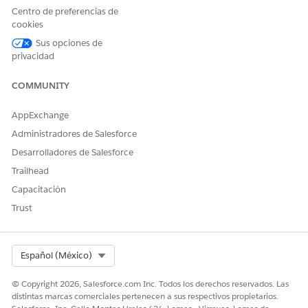
agentes de servicio a alcanzar sus objetivos y obtener más
Centro de preferencias de
incentivos.
cookies
Sus opciones de
privacidad
CONSULTE TAMBIÉN:
Utilizar su consola de servicio para maximizar la eficiencia
COMMUNITY
AppExchange
Administradores de Salesforce
¿RESOLVIÓ ESTE ARTÍCULO SU PROBLEMA?
Desarrolladores de Salesforce
¡Háganos saber cómo podemos mejorar!
Trailhead
Sí
No
Capacitación
Trust
Select Org
Español (México)
© Copyright 2026, Salesforce.com Inc. Todos los derechos reservados. Las
distintas marcas comerciales pertenecen a sus respectivos propietarios.