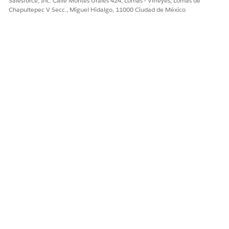
Salesforce, Inc. Calle Montes Urales 424, Lomas - Virreyes, Lomas de
Chapultepec V Secc., Miguel Hidalgo, 11000 Ciudad de México