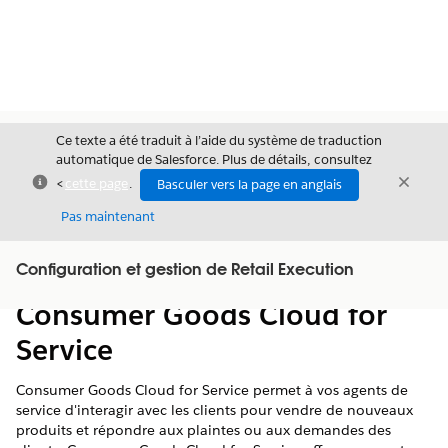
Ce texte a été traduit à l’aide du système de traduction
automatique de Salesforce. Plus de détails, consultez
Fermer
Ferme
<
cette page
.
Basculer vers la page en anglais
Fermer
Pas maintenant
Table des
Configuration et gestion de Retail Execution
Afficher la table des matières
matières
Consumer Goods Cloud for
Service
Consumer Goods Cloud for Service permet à vos agents de
service d'interagir avec les clients pour vendre de nouveaux
produits et répondre aux plaintes ou aux demandes des