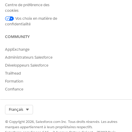
comptes clients, les commandes et la tarification, et aider
Centre de préférence des
les agents de service à atteindre leurs objectifs et à les
cookies
encourager.
Vos choix en matière de
confidentialité
VOIR ÉGALEMENT :
COMMUNITY
Utilisation de votre console de service pour accroître
l'efficacité
AppExchange
Administrateurs Salesforce
Développeurs Salesforce
CET ARTICLE A-T-IL RÉSOLU VOTRE PROBLÈME ?
Trailhead
Dites-nous ce que nous pouvons améliorer !
Formation
Confiance
Oui
Non
Select Org
Français
© Copyright 2026, Salesforce.com Inc. Tous droits réservés. Les autres
marques appartiennent à leurs propriétaires respectifs.