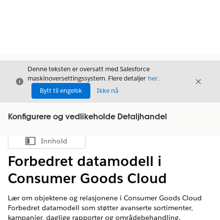
Denne teksten er oversatt med Salesforce
maskinoversettingssystem. Flere detaljer
her
.
Avslutt
Avslut
Avslutt
Bytt til engelsk
Ikke nå
Konfigurere og vedlikeholde Detaljhandel
Innhold
Vis innholdsfortegnelse
Forbedret datamodell i
Consumer Goods Cloud
Lær om objektene og relasjonene i Consumer Goods Cloud
Forbedret datamodell som støtter avanserte sortimenter,
kampanjer, daglige rapporter og områdebehandling.