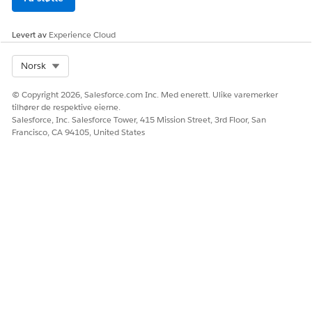
Med Forbedret datamodell kan du utføre avanserte
handlinger under offline besøk, som offline bestilling,
Levert av
Experience Cloud
perfekt pris og opprettelse av ad hoc-besøk, basert på
områder. Du kan også utføre segmentering av flere
Select Org
Norsk
markeder med harmoniserte overordnede data og
behandle kunder og produkter, planlegge og utføre besøk
© Copyright 2026, Salesforce.com Inc. Med enerett. Ulike varemerker
og bygge prosesser og hierarkier.
tilhører de respektive eierne.
Salesforce, Inc. Salesforce Tower, 415 Mission Street, 3rd Floor, San
Francisco, CA 94105, United States
HJALP DENNE ARTIKKELEN MED Å LØSE PROBLEMET DITT?
La oss få vite det slik at vi kan forbedre!
Ja
Nei