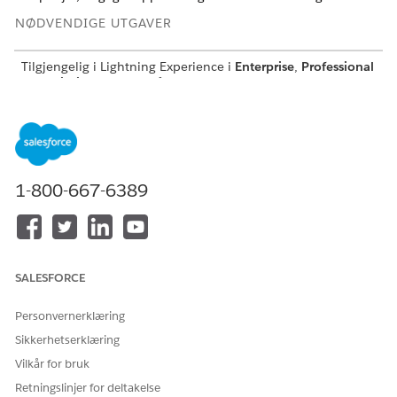
NØDVENDIGE UTGAVER
Tilgjengelig i Lightning Experience i
Enterprise
,
Professional
og
Unlimited
Edition når Consumer Goods Cloud er
aktivert.
Her er de viktigste detaljhandelsfunksjonene som støttes av
den forbedrede datamodellen:
Avansert aktivitetsbehandling
1-800-667-6389
Undersøkelser og butikkrevisjoner
Oppretting og behandling av reiseliste
Lagerbehandling
SALESFORCE
Erstatting av bruker
Personvernerklæring
Aktivumbehandling
Sikkerhetserklæring
Kundesegmentering
Vilkår for bruk
Avansert bestilling (offline og online)
Retningslinjer for deltakelse