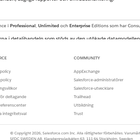
nce i
Professional
,
Unlimited
och
Enterprise
Editions som har Consu
nerna i detaljhandeln som stöds av den utökade datamodellen
ring
RCE
COMMUNITY
sgranskningar
policy
AppExchange
 reselista
policy
Salesforce-administratörer
gsvillkor
Salesforce-utvecklare
 för deltagande
Trailhead
referenscenter
Utbildning
 integritetsval
Trust
ch online)
© Copyright 2026, Salesforce.com Inc. Alla rättigheter förbehålles. Varumärk
SFDC SWEDEN AB, Klarabergsviadukten 63, 111 64 Stockholm, Sweden