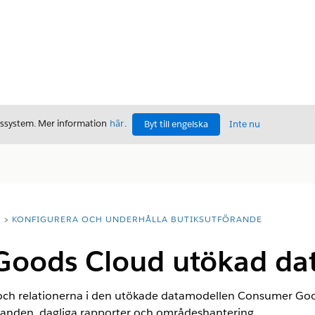
gssystem. Mer information
här
.
Byt till engelska
Inte nu
T
KONFIGURERA OCH UNDERHÅLLA BUTIKSUTFÖRANDE
oods Cloud utökad da
och relationerna i den utökade datamodellen Consumer Goo
danden, dagliga rapporter och områdeshantering.