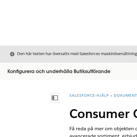
Stäng
Den här texten har översatts med Salesforces maskinöversättnin
Konfigurera och underhålla Butiksutförande
SALESFORCE-HJÄLP
DOKUMEN
Du är här:
Visa innehållsförteckning
Consumer G
Få reda på mer om objekten 
avancerade sortiment, erbju