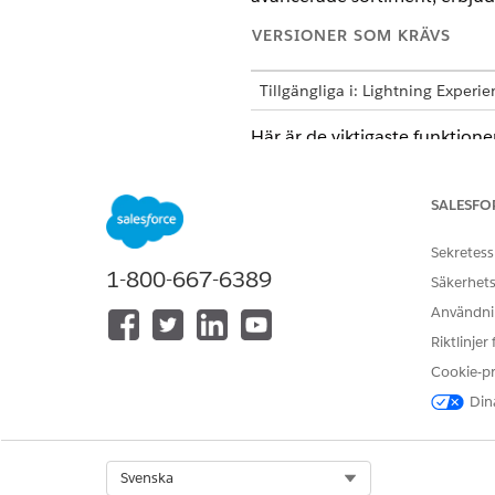
VERSIONER SOM KRÄVS
Tillgängliga i: Lightning Experie
Här är de viktigaste funktio
Avancerad aktivitetshante
SALESFO
Undersöknings- och butik
Sekretess
Skapande och hantering av
1-800-667-6389
Säkerhets
Lagerhantering
Användnin
Användarersättning
Riktlinjer
Cookie-p
Tillgångsförvaltning
Dina
Kundsegmentering
Avancerad order (offline o
Select Org
Svenska
Penny Perfect-prissättning