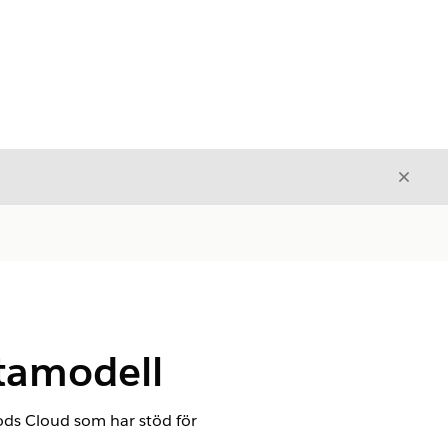
Stäng
Stäng
tamodell
ds Cloud som har stöd för