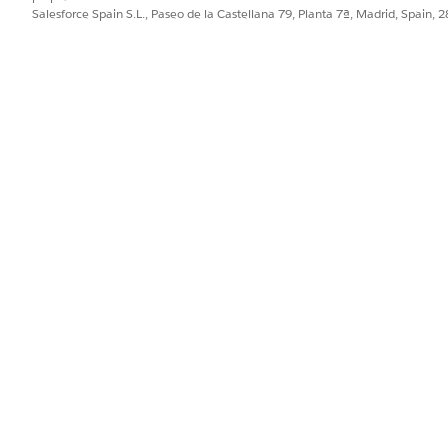
:
Salesforce Spain S.L., Paseo de la Castellana 79, Planta 7ª, Madrid, Spain, 
er Goods Cloud para:
o, las horas de apertura y las coordenadas geográficas
ntes dinámicas para crear clientes y mejorar la precisión de datos mod
PROBLEMA?
ejorar!