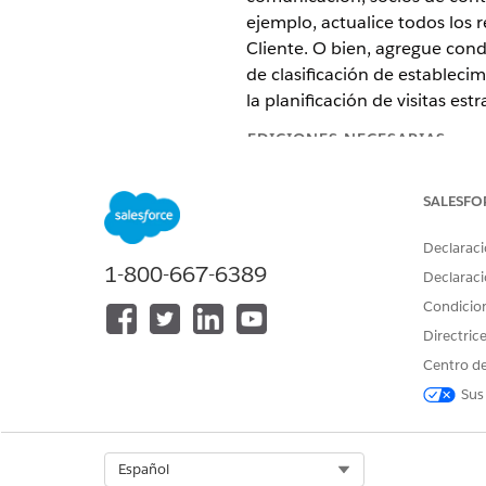
ejemplo, actualice todos los 
Cliente. O bien, agregue condi
de clasificación de estableci
la planificación de visitas estr
EDICIONES NECESARIAS
Disponible en: Lightning Exper
SALESFO
Los datos de clientes se obti
Declaraci
1-800-667-6389
Información genérica de clien
Declaraci
Jerarquía de clientes o jerar
Condicio
Funciones y relaciones de cli
Directric
Los tipos de clientes son:
Centro de
Sus
Organizaciones comerciales
Establecimientos
Mayoristas
Clientes potenciales
Select Org
Español