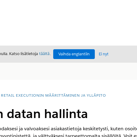
lla. Katso lisätietoja
täältä
.
Vaihda englantiin
Ei nyt
RETAIL EXECUTIONIN MÄÄRITTÄMINEN JA YLLÄPITO
 datan hallinta
sesi ja valvoaksesi asiakastietoja keskitetysti, kuten osoite
yntipistettä, ja välttyäksesi tarpeettomalta sisällöltä. Voit e