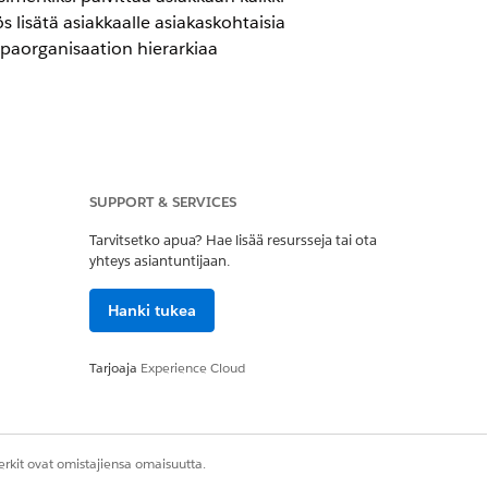
 lisätä asiakkaalle asiakaskohtaisia
ppaorganisaation hierarkiaa
ersioissa, joissa on Consumer Goods
SUPPORT & SERVICES
Tarvitsetko apua? Hae lisää resursseja tai ota
yhteys asiantuntijaan.
Hanki tukea
Tarjoaja
Experience Cloud
rkit ovat omistajiensa omaisuutta.