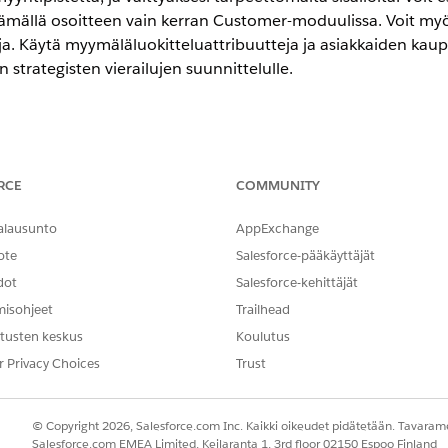
ttämällä osoitteen vain kerran Customer-moduulissa. Voit myös
a. Käytä myymäläluokitteluattribuutteja ja asiakkaiden kau
n strategisten vierailujen suunnittelulle.
ence
Professional Edition
-,
Unlimited Edition
- ja
Enterprise Edition
-v
RCE
COMMUNITY
sta järjestelmistä, joihin sisältyy:
alausunto
AppExchange
soite, asiakastyyppi ja asiakaskategoria
ote
Salesforce-pääkäyttäjät
ganisaation hierarkia
dot
Salesforce-kehittäjät
jotka hallitsevat useita liiketoimintaprosesseja
misohjeet
Trailhead
tusten keskus
Koulutus
r Privacy Choices
Trust
© Copyright 2026, Salesforce.com Inc. Kaikki oikeudet pidätetään. Tavarame
Salesforce.com EMEA Limited, Keilaranta 1, 3rd floor 02150 Espoo Finland