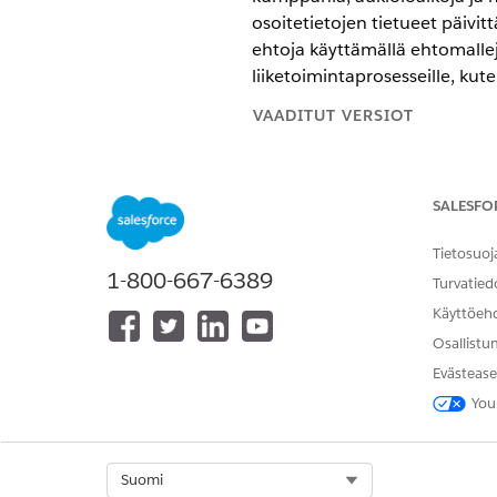
osoitetietojen tietueet päivi
ehtoja käyttämällä ehtomallej
liiketoimintaprosesseille, kute
VAADITUT VERSIOT
Käytettävissä: Lightning Experi
Cloud käytössä.
SALESFO
Asiakastiedot noudetaan vanhoi
Tietosuoj
Yleiset asiakastiedot, kuten o
1-800-667-6389
Turvatied
Asiakashierarkia tai kauppaor
Käyttöeh
Asiakkaiden roolit ja suhteet, 
Osallistu
Asiakastyypit ovat:
Evästease
Kauppaorganisaatiot
You
Myymälät
Tukkumyyjät
Prospektoi asiakkaita
Select Org
Suomi