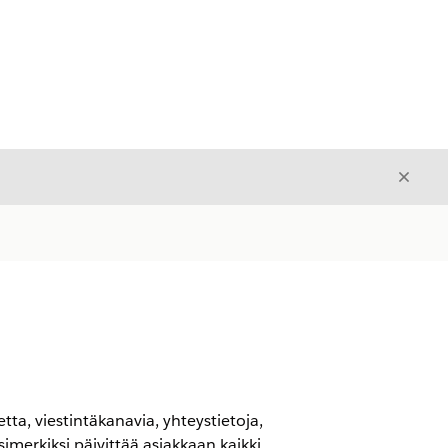
Sulje
Sulje
tta, viestintäkanavia, yhteystietoja,
simerkiksi päivittää asiakkaan kaikki