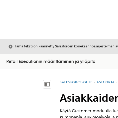
Sulje
Tämä teksti on käännetty Salesforcen konekäännösjärjestelmän avu
Retail Executionin määrittäminen ja ylläpito
SALESFORCE-OHJE
ASIAKIRJA
Olet tässä:
Näytä sisällysluettelo
Asiakkaiden
Käytä Customer-moduulia luodak
kumppania, aukioloaikoja ja my