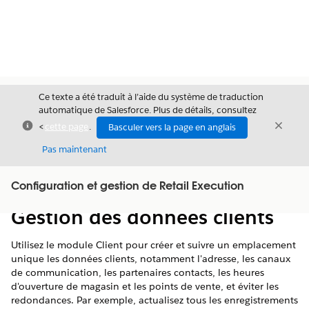
Ce texte a été traduit à l’aide du système de traduction
automatique de Salesforce. Plus de détails, consultez
Fermer
Ferme
<
cette page
.
Basculer vers la page en anglais
Fermer
Pas maintenant
Table des
Configuration et gestion de Retail Execution
Afficher la table des matières
matières
Gestion des données clients
Utilisez le module Client pour créer et suivre un emplacement
unique les données clients, notamment l'adresse, les canaux
de communication, les partenaires contacts, les heures
d'ouverture de magasin et les points de vente, et éviter les
redondances. Par exemple, actualisez tous les enregistrements