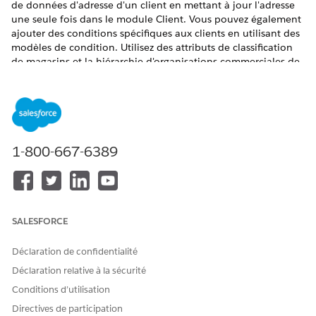
de données d'adresse d'un client en mettant à jour l'adresse
une seule fois dans le module Client. Vous pouvez également
ajouter des conditions spécifiques aux clients en utilisant des
modèles de condition. Utilisez des attributs de classification
de magasins et la hiérarchie d'organisations commerciales de
clients pour des processus métiers tels que la planification de
visites stratégiques.
ÉDITIONS REQUISES
Disponible avec : Lightning Experience dans les éditions
1-800-667-6389
Professional
,
Enterprise
et
Unlimited
avec Consumer Goods
Cloud activée.
Les données des clients sont extraites de systèmes hérités et
comprennent :
SALESFORCE
Des informations génériques sur les clients, telles que
l'adresse, le type de client et la catégorie de client
Déclaration de confidentialité
Une hiérarchie de clients ou d'organisations commerciales
Déclaration relative à la sécurité
Les rôles et relations avec les clients qui contrôlent divers
Conditions d’utilisation
processus métiers
Directives de participation