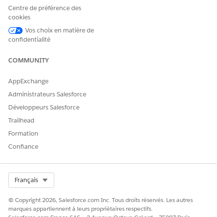
Les types de client sont :
Centre de préférence des
cookies
Organisations commerciales
Stores (Magasins)
Vos choix en matière de
Grossistes
confidentialité
Prospects
COMMUNITY
Les catégories de client sont :
Vendu à
AppExchange
Expédier à
Administrateurs Salesforce
Payer à
Développeurs Salesforce
Facturer à
Trailhead
Utilisez l'application Consumer Goods Cloud pour :
Formation
Modifier le partenaire contact, les heures d'ouverture et
Confiance
les coordonnées géographiques
Gérer les pièces jointes
Créer des clients ou des prospects
Select Org
Français
Création de modèles de client
Utilisez les modèles de client dynamiques pour créer des
© Copyright 2026, Salesforce.com Inc. Tous droits réservés. Les autres
clients et améliorer la précision des données modifiées.
marques appartiennent à leurs propriétaires respectifs.