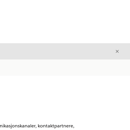
Avslut
Avslutt
ikasjonskanaler, kontaktpartnere,