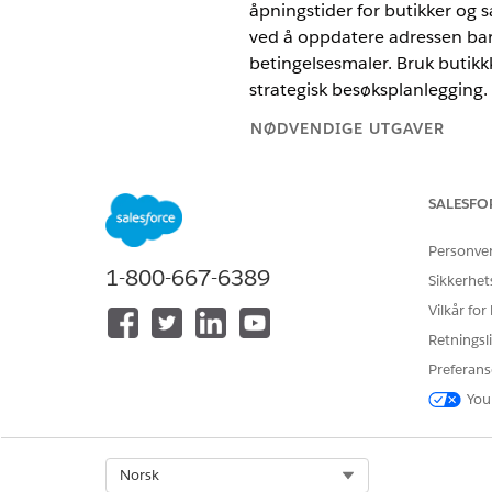
åpningstider for butikker og 
ved å oppdatere adressen bare
betingelsesmaler. Bruk butikk
strategisk besøksplanlegging.
NØDVENDIGE UTGAVER
Tilgjengelig i Lightning Experie
SALESFO
Kundedata hentes fra tidliger
Personve
Generell kundeinformasjon, 
1-800-667-6389
Sikkerhet
Kundehierarki eller Trade Org
Vilkår for
Kunderoller og relasjoner som
Retningsli
Kundetypene er:
Preferans
Trade-organisasjoner
You
Butikker
grossister
Prospektklienter
Select Org
Norsk