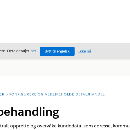
m. Flere detaljer
her
.
Bytt til engelsk
Ikke nå
ER
KONFIGURERE OG VEDLIKEHOLDE DETALJHANDEL
behandling
tralt opprette og overvåke kundedata, som adresse, kommun