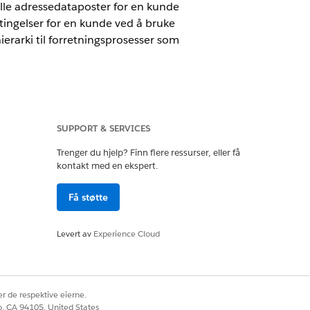
alle adressedataposter for en kunde
tingelser for en kunde ved å bruke
erarki til forretningsprosesser som
ds Cloud er aktivert.
SUPPORT & SERVICES
Trenger du hjelp? Finn flere ressurser, eller få
kontakt med en ekspert.
Få støtte
Levert av
Experience Cloud
r de respektive eierne.
co, CA 94105, United States