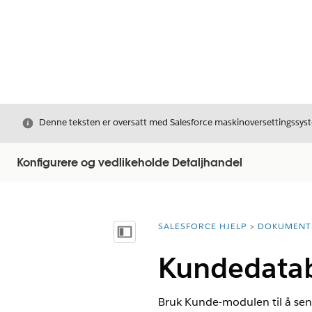
Avslutt
Denne teksten er oversatt med Salesforce maskinoversettingssyste
Konfigurere og vedlikeholde Detaljhandel
SALESFORCE HJELP
DOKUMENT
Du er her:
Vis innholdsfortegnelse
Kundedata
Bruk Kunde-modulen til å sen