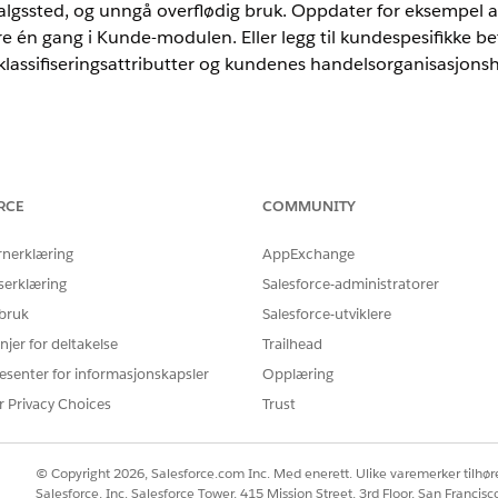
salgssted, og unngå overflødig bruk. Oppdater for eksempel 
 én gang i Kunde-modulen. Eller legg til kundespesifikke be
klassifiseringsattributter og kundenes handelsorganisasjonshi
nce i
Professional
,
Enterprise
og
Unlimited
Edition når Consumer Goo
RCE
COMMUNITY
e systemer og inkluderer følgende:
rnerklæring
AppExchange
som adresse, kundetype og kundekategori
serklæring
Salesforce-administratorer
anisasjon-hierarki
 bruk
Salesforce-utviklere
 styrer ulike forretningsprosesser
njer for deltakelse
Trailhead
esenter for informasjonskapsler
Opplæring
r Privacy Choices
Trust
© Copyright 2026, Salesforce.com Inc. Med enerett. Ulike varemerker tilhøre
Salesforce, Inc. Salesforce Tower, 415 Mission Street, 3rd Floor, San Francis