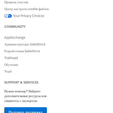
вывод из эксплуатации и замена, группа выездного
Правила участия
обслуживания может использовать один шаблон задачи
Центр настроек cookie-файлов
клиента.
Your Privacy Choices
COMMUNITY
ЭТА СТАТЬЯ РЕШИЛА ВАШУ ПРОБЛЕМУ?
AppExchange
Оставьте свой отзыв, чтобы мы могли стать лучше!
Администраторы Salesforce
Разработчики Salesforce
Да
Нет
Trailhead
Обучение
Trust
SUPPORT & SERVICES
Нужна помощь? Найдите
дополнительные ресурсы или
свяжитесь с экспертом.
Получить поддержку