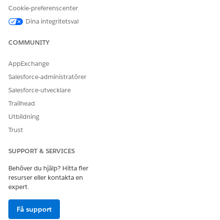
tillbakadragande och ersättning, kan ett fältserviceteam
Cookie-preferenscenter
använda samma kunduppgiftsmall.
Dina integritetsval
COMMUNITY
LÖSTE DENNA ARTIKEL DITT PROBLEM?
AppExchange
Berätta för oss vad vi kan förbättra!
Salesforce-administratörer
Ja
Nej
Salesforce-utvecklare
Trailhead
Utbildning
Trust
SUPPORT & SERVICES
Behöver du hjälp? Hitta fler
resurser eller kontakta en
expert.
Få support