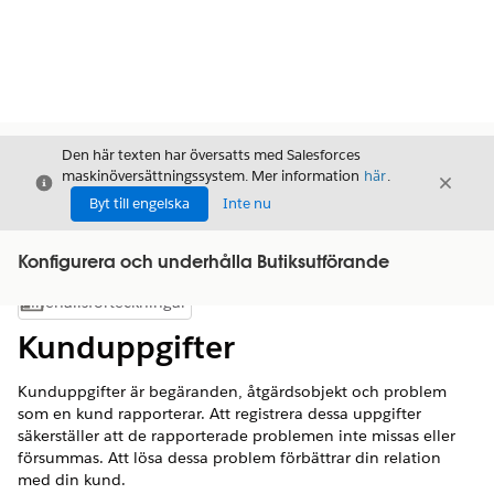
Den här texten har översatts med Salesforces
maskinöversättningssystem. Mer information
här
.
Stäng
Stäng
Stäng
Byt till engelska
Inte nu
Konfigurera och underhålla Butiksutförande
Innehållsförteckningar
Visa innehållsförteckning
Kunduppgifter
Kunduppgifter är begäranden, åtgärdsobjekt och problem
som en kund rapporterar. Att registrera dessa uppgifter
säkerställer att de rapporterade problemen inte missas eller
försummas. Att lösa dessa problem förbättrar din relation
med din kund.