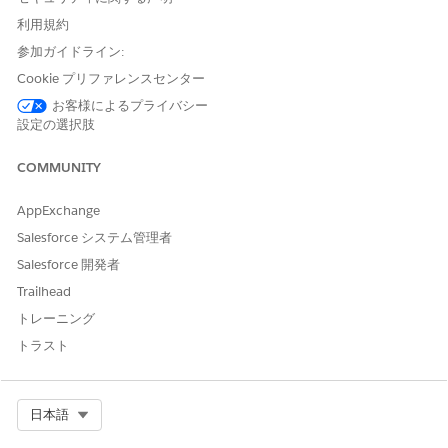
営業担当は、各活動にかかった時間を入力してレポートをリリ
利用規約
ースします。レポートの担当ユーザーが変更され、レポートは
参加ガイドライン:
承認のためにスーパーバイザーに送信されます。
スーパーバイザーはレポートを承認または却下できます。スー
Cookie プリファレンスセンター
パーバイザーが日次レポートを却下した場合、ユーザーはレポ
お客様によるプライバシー
ートを変更して、承認を受けるために再送信できます。
設定の選択肢
日次レポートテンプレートの作成
COMMUNITY
日次レポートテンプレートを使用して日次レポートを作成しま
す。日次レポートテンプレートにより、使用するワークフロー
AppExchange
やレポートの作成の対象となるプラットフォームなどのレポー
トの基本的な特性が指定されます。
Salesforce システム管理者
Salesforce 開発者
日次レポートテンプレート活動の作成
時間を追跡する必要がある活動を日次レポートテンプレートに
Trailhead
追加します。テンプレートを使用してレポートを作成すると、
トレーニング
テンプレートのすべての活動がレポートで追加されます。営業
トラスト
担当は、これらの各活動に費やした時間を追加できます。
Select Org
日本語
この記事で問題は解決されましたか?