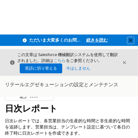
ただいま大変多くのお問い合わせをいただいており、ご連絡までにお時間を頂戴しております
続きを読む
Clo
この文章は Salesforce 機械翻訳システムを使用して翻訳
されました。詳細は
こちら
をご参照ください。
閉じる
閉じ
閉じる
英語に切り替える
今はしません
リテールエグゼキューションの設定とメンテナンス
目次
目次を表示
日次レポート
日次レポートでは、各営業担当の生産的な時間と非生産的な時間
を追跡します。営業担当は、テンプレート設定に基づいて各日の
終了時に日次レポートを作成できます。