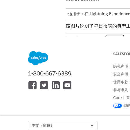
适用于：在 Lightning Experien
该图片说明了每日报表的典型
SALESFO
隐私声明
1-800-667-6389
安全声明
使用条款
参与准则
工作流包含这些步骤：
Cookie
创建每日报表。报表的状态为“初
您
代表输入每个活动所花费的时间
然后，主管接受或拒绝报表。如
创建每日报表模板
Select Org
中文（简体）
使用每日报表模板创建每日报表