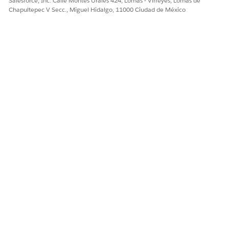
Salesforce, Inc. Calle Montes Urales 424, Lomas - Virreyes, Lomas de
Chapultepec V Secc., Miguel Hidalgo, 11000 Ciudad de México