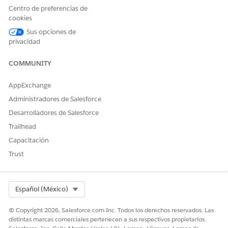
Centro de preferencias de
cookies
¿RESOLVIÓ ESTE ARTÍCULO SU PROBLEMA?
Sus opciones de
privacidad
¡Háganos saber cómo podemos mejorar!
Sí
No
COMMUNITY
AppExchange
Administradores de Salesforce
Desarrolladores de Salesforce
Trailhead
Capacitación
Trust
Select Org
Español (México)
© Copyright 2026, Salesforce.com Inc. Todos los derechos reservados. Las
distintas marcas comerciales pertenecen a sus respectivos propietarios.