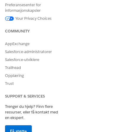
Preferansesenter for
HJALP DENNE ARTIKKELEN MED Å LØSE PROBLEMET DITT?
informasjonskapsler
La oss få vite det slik at vi kan forbedre!
Your Privacy Choices
Ja
Nei
COMMUNITY
AppExchange
Salesforce-administratorer
Salesforce-utviklere
Trailhead
Opplæring
Trust
SUPPORT & SERVICES
Trenger du hjelp? Finn flere
ressurser, eller få kontakt med
en ekspert.
Få støtte