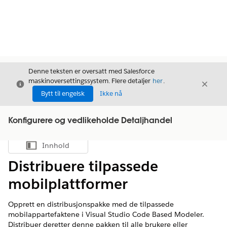
Denne teksten er oversatt med Salesforce
maskinoversettingssystem. Flere detaljer
her
.
Avslutt
Avslut
Avslutt
Bytt til engelsk
Ikke nå
Konfigurere og vedlikeholde Detaljhandel
Innhold
Vis innholdsfortegnelse
Distribuere tilpassede
mobilplattformer
Opprett en distribusjonspakke med de tilpassede
mobilappartefaktene i Visual Studio Code Based Modeler.
Distribuer deretter denne pakken til alle brukere eller