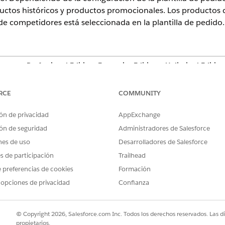
tos históricos y productos promocionales. Los productos 
de competidores está seleccionada en la plantilla de pedido.
ience en
Professional Edition
,
Enterprise Edition
y
Unlimited Edition
a de eliminación son:
RCE
COMMUNITY
roductos enumerados forman parte de una gama de productos asigna
illa de pedido, los productos enumerados se muestran en una lista
ón de privacidad
AppExchange
s productos mostrados:
ón de seguridad
Administradores de Salesforce
cen a los listados se determinan para el cliente de pedido a través
nes de uso
Desarrolladores de Salesforce
tienen Módulos de consideración seleccionados, los productos asi
es de participación
Trailhead
en la lista de eliminación independientemente de la clasificación 
s de consideración seleccionados, los productos cuyos módulos de
 preferencias de cookies
Formación
lecimiento para una categoría de productos se agregan como produ
 opciones de privacidad
Confianza
condición donde solo los productos que forman parte del lis
nada para la plantilla de elemento de pedido, se comprueban
© Copyright 2026, Salesforce.com Inc. Todos los derechos reservados. Las d
inge la incorporación de productos. El campo Obligatorio en
propietarios.