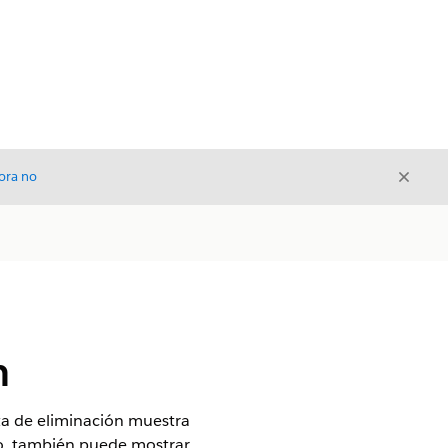
Cerrar
ora no
Cerrar
n
sta de eliminación muestra
do, también puede mostrar