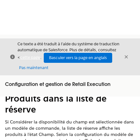
Ce texte a été traduit à l’aide du système de traduction
automatique de Salesforce. Plus de détails, consultez
Fermer
Ferme
<
cette page
.
Basculer vers la page en anglais
Fermer
Pas maintenant
Table des
Configuration et gestion de Retail Execution
Afficher la table des matières
matières
Produits dans la liste de
réserve
Si Considérer la disponibilité du champ est sélectionnée dans
un modèle de commande, la liste de réserve affiche les
produits à l'état Champ. Selon la configuration du modèle de