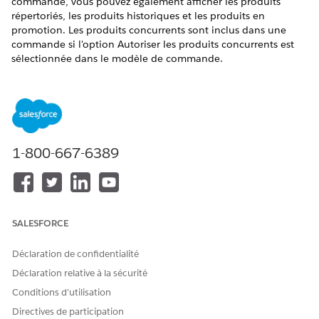
commande, vous pouvez également afficher les produits
répertoriés, les produits historiques et les produits en
promotion. Les produits concurrents sont inclus dans une
commande si l'option Autoriser les produits concurrents est
sélectionnée dans le modèle de commande.
ÉDITIONS REQUISES
Disponible avec : Lightning Experience dans les éditions
Professional
,
Enterprise
et
Unlimited
avec Consumer Goods
Cloud activée.
1-800-667-6389
Les types de produit de la liste de réserve sont les suivants :
Produits répertoriés : Les produits répertoriés font partie
d'un assortiment de produits attribué au client. Si
Considérer la liste est sélectionné dans le modèle de
SALESFORCE
commande, les produits répertoriés sont affichés dans une
liste de réserve. Voici quelques consignes générales
Déclaration de confidentialité
relatives aux produits affichés :
Déclaration relative à la sécurité
L'appartenance de produits à une liste est déterminée
Conditions d’utilisation
avec l'algorithme Première touche pour le client de la
Directives de participation
commande.