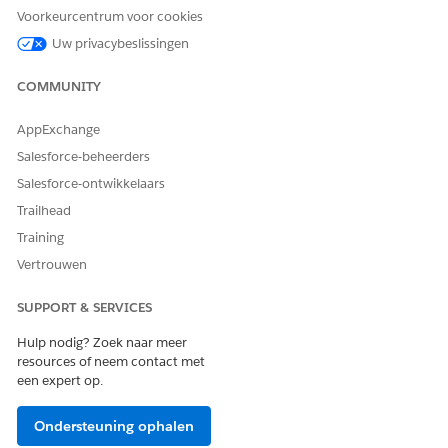
Voor klanten die Modulen overwegen niet hebben
Voorkeurcentrum voor cookies
geselecteerd, worden producten die zijn toegewezen
Uw privacybeslissingen
aan de gerelateerde productvoorraden, weergegeven
in de beschikbaarheidslijst, onafhankelijk van
COMMUNITY
accountclassificatie en moduletoewijzing.
Voor klanten die Modulen overwegen hebben
AppExchange
geselecteerd, worden de producten waarvan de
Salesforce-beheerders
vermeldingsmodules gelijk zijn aan de
vermeldingsmodules voor de store voor een
Salesforce-ontwikkelaars
productcategorie, als vermelde producten toegevoegd.
Trailhead
Gesloten vermelding is een voorwaarde waarvoor alleen
Training
producten die deel uitmaken van de vermelding, kunnen
Vertrouwen
worden toegevoegd aan de order. Als deze optie is
geselecteerd voor de orderitemsjabloon, worden geldige
SUPPORT & SERVICES
productassortimenten gecontroleerd voor een klant en
wordt het toevoegen van producten beperkt. Het veld
Hulp nodig? Zoek naar meer
Verplicht in het productassortiment bepaalt of het
resources of neem contact met
assortiment een gesloten vermelding is. Als het veld is
een expert op.
geselecteerd in de ordersjabloon, worden de
assortimenten van de verplichte producten weergegeven
Ondersteuning ophalen
in de vermelding van producten. U kunt alleen producten