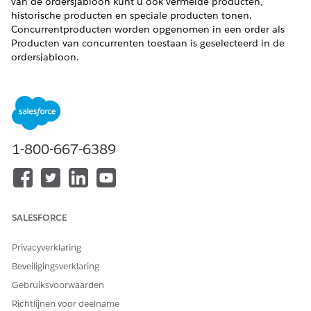
van de ordersjabloon kunt u ook vermelde producten,
historische producten en speciale producten tonen.
Concurrentproducten worden opgenomen in een order als
Producten van concurrenten toestaan is geselecteerd in de
ordersjabloon.
VEREISTE EDITIONS
Beschikbaar in: Lightning Experience in
Professional
,
Enterprise
en
Unlimited
editions waarin de Consumer
Goods Cloud is ingeschakeld
1-800-667-6389
De producttypen voor de beschikbaarheidslijst zijn:
Vermelde producten: Vermelde producten vormen
onderdeel van een productaanbod dat is toegewezen aan
de klant. Als Vermelding overwegen is geselecteerd in de
SALESFORCE
ordersjabloon, worden vermelde producten getoond in
een beschikbaarheidslijst. Hier zijn enkele algemene
Privacyverklaring
richtlijnen voor de producten die worden getoond:
Beveiligingsverklaring
Producten die bij de vermeldingen horen, worden
Gebruiksvoorwaarden
voor de orderklant bepaald door middel van het
Richtlijnen voor deelname
eerste-hit-algoritme.