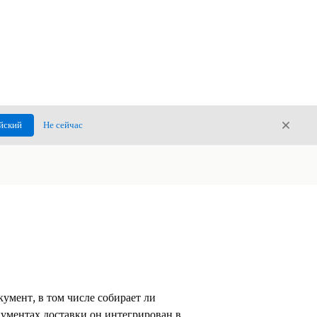
Закры
йский
Не сейчас
Закрыт
мент, в том числе собирает ли
кументах доставки он интегрирован в