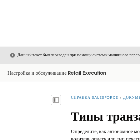
Закрыть
Данный текст был переведен при помощи системы машинного перево
Настройка и обслуживание Retail Execution
СПРАВКА SALESFORCE
ДОКУМ
Вы находитесь здесь:
Показать содержание
Типы транз
Определите, как автономное м
водитель оплату или тип печатн