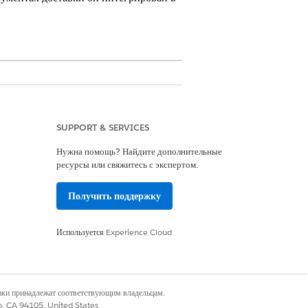
SUPPORT & SERVICES
Нужна помощь? Найдите дополнительные
можно настроить при необходимости.
ресурсы или свяжитесь с экспертом.
Получить поддержку
ценообразованием в качестве
Используется
Experience Cloud
с продуктами и количествами, но без
ие к доставке» в качестве типов
наки принадлежат соответствующим владельцам.
умента доставки.
co, CA 94105, United States