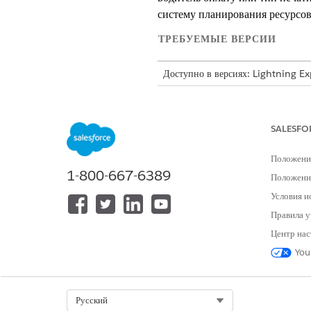
систему планирования ресурсов
ТРЕБУЕМЫЕ ВЕРСИИ
Доступно в версиях: Lightning E
Доступно в версиях:
Enterprise
a
SALESFO
Параметры DTT
Положени
Ниже указаны разные параметры
1-800-667-6389
Положение
Для типа документа - Доста
Условия и
Денежный счет доставки 
Правила у
Кредитный счет доставки
Неоцененное примечание
Центр нас
подтверждения. Юридиче
You
Оцененное примечание к
ценообразования. Юриди
Если вы используете
Select Org
Русский
транзакций документа