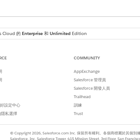
 Cloud 的
Enterprise
和
Unlimited
Edition
RCE
COMMUNITY
其「文件類型」分類,您可以視需要進行設定。
明
AppExchange
明
Salesforce 管理員
voice):建立司機收取付款的發票。
tInvoice):建立不需要收取付款的發票。
Salesforce 開發人員
tedDeliveryNote):建立含定價確認的遞送備註。法律發票是從 ERP 建立
Trailhead
uatedDeliveryNote):建立具有產品和數量的遞送備註,但沒有定價。法律
 偏好設定中心
訓練
註」或「非值運送備註」作為「文件交易類型」時,司機在遞送
的隱私選擇
Trust
:建立訂單確認,使用者收取付款。
der):建立沒有付款收集的訂單確認。
© Copyright 2026, Salesforce.com Inc. 保留所有權利。各個商標屬於其個
Order):建立與不相關的付款訂單。
Salesforce, Inc. Salesforce Tower, 415 Mission Street, 3rd Floor, San Francis