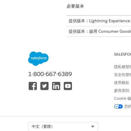
必要版本
提供版本：Lightning Experience
提供版本：啟用 Consumer Goods
DTT 選項
SALESFO
以下是各種 DTT 選項,根據
隱私權聲
針對文件類型 - 遞送
1-800-667-6389
安全性聲
遞送現金發票 (CashIn
遞送信用卡發票 (Credi
使用條款
非估值遞送備註 (Valua
參與原則
估值遞送備註 (NonVal
Cookie
當您使用「值運送備
您
針對文件類型 - 訂單項目
現金訂單 (CashOrder)
信用額度訂單 (CreditOr
Select Org
中文（繁體）
無付款訂單 (NoPayment