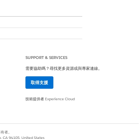
SUPPORT & SERVICES
需要協助嗎？尋找更多資源或與專家連線。
取得支援
的。
技術提供者
Experience Cloud
發票是從 ERP 建立的。
文件標題中看不到付款相關欄位。
別擁有者。
co, CA 94105, United States