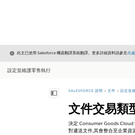
結束
此文已使用 Salesforce 機器翻譯系統翻譯。更多詳細資料請參見
此
設定並維護零售執行
SALESFORCE 說明
文件
設定並
您位於此處：
顯示目錄
文件交易類型 
決定 Consumer Goods
對遞送文件,其會整合至企業資源規