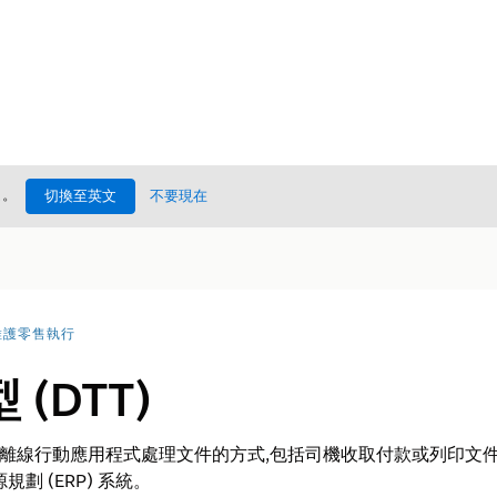
處
。
切換至英文
不要現在
維護零售執行
(DTT)
 Cloud 離線行動應用程式處理文件的方式,包括司機收取付款或列印
劃 (ERP) 系統。