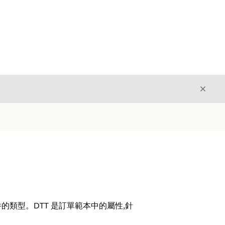
結束
結束
文件的類型。DTT 是訂單範本中的屬性,針