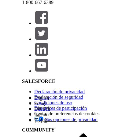
los procesos de entrega de productos.
1-800-667-6389
Transacciones de adición y retirada
Cerrar
Cerrar
Un inventario tiene una lista de transacciones de 
de inventario del tipo Adición que registra el imp
mismo modo, cuando el conductor turístico entre
Salesforce Help | Article
ventas de furgón), se crea una transacción de inv
mostrando un importe negativo que refleja los pro
para el mismo producto durante un recorrido.
Lote de reconciliación de inventario
SALESFORCE
Para cada combinación de producto-anclaje (tour, 
producto actual disponible en el camión. Además,
Declaración de privacidad
reconciliación de inventario (
InventoryTxBalanc
Declaración de seguridad
English
Condiciones de uso
Français
Directrices de participación
Deutsch
¿RESOLVIÓ ESTE ARTÍCULO SU PROBLEMA?
Centro de preferencias de cookies
Italiano
Sus opciones de privacidad
日本語
¡Háganos saber cómo podemos mejorar!
COMMUNITY