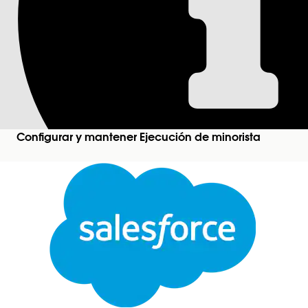
Gestión de inventar
Cada vez que el conductor carga el vehículo, se cr
basándose en la configuración de inventario. La 
un delimitador, que puede ser un usuario, un vehí
Ediciones necesarias
Configurar y mantener Ejecución de minorista
Disponible en: Lightning Experience
Disponible en:
Enterprise
Edition y
Unlimited
Edit
Nota
Consulte esta función en Salesforce Go! Explore m
funciones con Salesforce Go
.
Cerrar
El conductor turístico carga el camión con produ
establecimientos (entregas o pedidos de ventas de
Este texto se tradujo con el sistema de traducción automática de Salesforce. Obtenga más de
configuraciones actuales) se generan automáticam