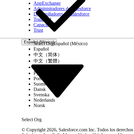
AppExchange
Administradores de Salesforce
Desarrolladores de Salesforce
Trailhead
Capacitación
Trust
Español (México)
Select Org
Español (México)
Español
中文（简体）
中文（繁體）
한국어
Русский
Português (Brasil)
Suomi
Dansk
Svenska
Nederlands
Norsk
Select Org
© Copyright 2026, Salesforce.com Inc. Todos los derechos r