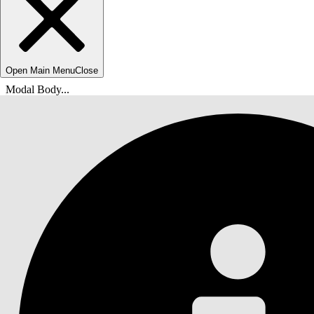
Open Main Menu
Close
Modal Body...
Usted está aquí:
Ayuda de Salesforce
Documentos
Configurar y mantener Ejecución de minorista