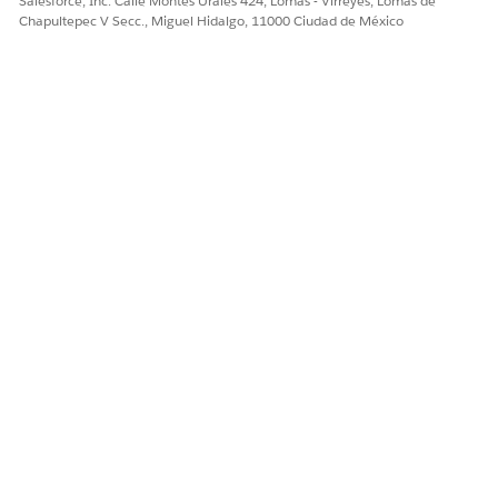
Salesforce, Inc. Calle Montes Urales 424, Lomas - Virreyes, Lomas de
camiones
Chapultepec V Secc., Miguel Hidalgo, 11000 Ciudad de México
Ejecución de
Entregas de
El conductor
entrega
productos
ejecuta el
Ventas y
recorrido.
preventas de
furgón
Otras entregas
Comercializaci
ón
Cálculo de
precios
Gestión de
devoluciones
y vacíos
Cobro de
efectivo
Documentació
n
Final del día
Comprobació
El conductor
n de
completa el
inventario
recorrido.
Auditorías de