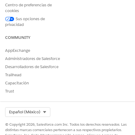
recorrido
de recorridos
entrega y ventas
Centro de preferencias de
Gestión de
de furgón están
cookies
plantillas de
listos para que los
Sus opciones de
recorrido
realice el
privacidad
Crear
conductor.
recorridos y
rutas
COMMUNITY
Optimización
de rutas
AppExchange
Administradores de Salesforce
Inicio del día
Identificar y
El conductor
Desarrolladores de Salesforce
revisar
inicia el recorrido.
información
Trailhead
de recorridos
Capacitación
Comprobacio
nes de
Trust
seguridad y
vehículos
GPS y
seguimiento
Select Org
Español (México)
de tiempo
Comprobació
© Copyright 2026, Salesforce.com Inc. Todos los derechos reservados. Las
n de
distintas marcas comerciales pertenecen a sus respectivos propietarios.
inventario de