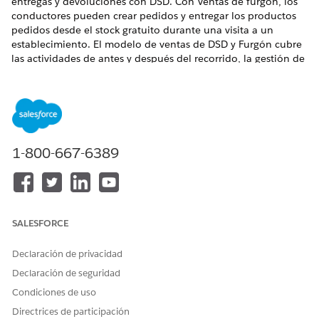
entregas y devoluciones con DSD. Con Ventas de furgón, los
conductores pueden crear pedidos y entregar los productos
pedidos desde el stock gratuito durante una visita a un
establecimiento. El modelo de ventas de DSD y Furgón cubre
las actividades de antes y después del recorrido, la gestión de
inventario, la planificación y ejecución de entregas, las
ventas, la gestión financiera y la ejecución minorista.
EDICIONES NECESARIAS
Disponible en: Lightning Experience
1-800-667-6389
Disponible en:
Enterprise
Edition y
Unlimited
Edition
donde esté activada Consumer Goods Cloud
QUIÉN REALIZA
CUÁL ES LA
CUÁL ES EL
SALESFORCE
LA ACCIÓN
ACCIÓN
RESULTADO
Gestión de
Pedidos
Pedidos
Declaración de privacidad
pedidos
anticipados desde
integrados con la
Declaración de seguridad
sistemas externos
aplicación de
escritorio.
Condiciones de uso
Directrices de participación
Preparación de
Planificación
Los recorridos de