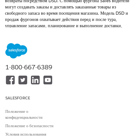
возвраты посредством DSD. С помощью фургона Sales водители
могут создавать заказы и доставлять заказанные товары из
свободного запаса во время посещения магазина. Модель DSD и
продаж фургонов охватывает действия перед и после тура,
управление запасами, планирование и выполнение доставки,
продажи, финансовое управление и розничное выполнение.
ТРЕБУЕМЫЕ ВЕРСИИ
Доступно в версиях: Lightning Experience
1-800-667-6389
Доступно в версиях:
Enterprise
and
Unlimited
Edition, где
включен Consumer Goods Cloud
КТО ВЫПОЛНЯЕТ
КАКОЕ
КАКОЙ
ДЕЙСТВИЕ
ДЕЙСТВИЕ
РЕЗУЛЬТАТ
SALESFORCE
Управление
Предварительные
Заказы,
заказами
заказы из внешних
интегрированные в
Положение о
систем
приложение для
конфиденциальности
ПК.
Положение о безопасности
Подготовка тура
Планирование
Туры доставки и
Условия использования
тура
продажи фургонов