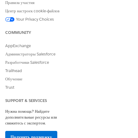
Правила участия
Управление
готовы для
шаблонами тура
выполнения
Центр настроек cookie-файлов
Создание туров
водителем.
Your Privacy Choices
и маршрутов
Оптимизация
маршрута
COMMUNITY
AppExchange
Начало дня
Определение и
Водитель начинает
просмотр
экскурсию.
Администраторы Salesforce
сведений об
Разработчики Salesforce
экскурсии
Проверка
Trailhead
транспортных
Обучение
средств и
безопасность
Trust
GPS и
отслеживание
SUPPORT & SERVICES
времени
Инвентаризаци
Нужна помощь? Найдите
я грузовика
дополнительные ресурсы или
свяжитесь с экспертом.
Выполнение
Доставки
Водитель
доставки
продуктов
выполняет
Получить поддержку