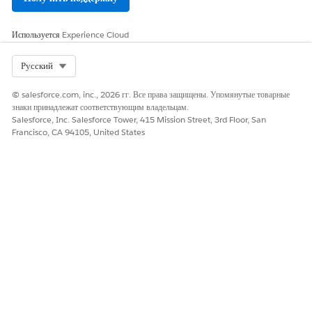
Продажи и
экскурсию.
предпродажи
фургонов
Используется
Experience Cloud
Другие
поставки
Мерчандайзинг
Select Org
Русский
Расчет цены
Управление
© salesforce.com, inc., 2026 гг. Все права защищены. Упомянутые товарные
возвратами и
знаки принадлежат соответствующим владельцам.
опустошениями
Salesforce, Inc. Salesforce Tower, 415 Mission Street, 3rd Floor, San
Поступление
Francisco, CA 94105, United States
наличных
Документация
Конец дня
инвентаризация
Водитель завершает
Аудиты запасов
экскурсию.
Разница между
продуктом и
наличностью
Измерение
времени
проверки
транспортного
средства
Предварительн