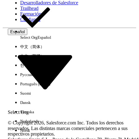
Desarrolladores de Salesforce
Trailhead
Experiencia
Formación
Confianza
Español
Select Org
Español
Borrar todo
Listo
中文（简体）
中文（繁體）
한국어
Русский
Português (Brasil)
Suomi
Dansk
Select Org
Svenska
Nederlands
© Copyright 2026, Salesforce.com Inc. Todos los derechos
reservados. Las distintas marcas comerciales pertenecen a sus
Norsk
respectivos propietarios.
No hay resultados