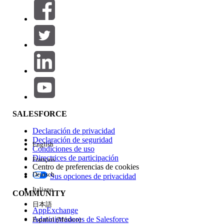
Filtrar por (0)
SELECCIONAR FILTROS
Agregar
Área de productos
Repercusión de función
SALESFORCE
Declaración de privacidad
Declaración de seguridad
English
Condiciones de uso
Directrices de participación
Français
Centro de preferencias de cookies
Deutsch
Sus opciones de privacidad
Edición
Italiano
COMMUNITY
日本語
AppExchange
Administradores de Salesforce
Español (México)