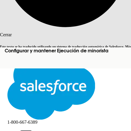
Buscar
Cerrar
Este texto se ha traducido utilizando un sistema de traducción automática de Salesforce. Más
Configurar y mantener Ejecución de minorista
Cambiar a inglés
Ahora no
información
aquí
.
Cerrar
Cerrar
1-800-667-6389