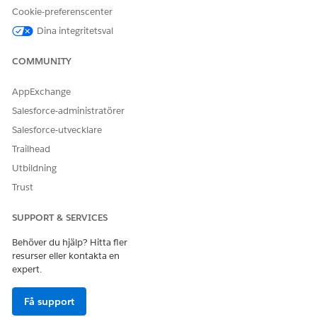
Konfigurera översättningar för kombinationsrutevärden
Cookie-preferenscenter
Lägg till översättningar för kombinationsrutevärdena i
Dina integritetsval
fältet Beräkna pris i objektet Ordermall.
COMMUNITY
Ange attributvärden i ordermall
För att använda Penny Perfect Pricing för ordrar, se till att
AppExchange
dessa attribut är inställda i objektet Ordermall.
Salesforce-administratörer
Konfigurera kunddata
Salesforce-utvecklare
Innan du lägger ordrar med Penny Perfect Pricing,
konfigurera kunddata för att organisera kontoroller och
Trailhead
kontohandelsorganisationshierarki.
Utbildning
Fyll i hashvärden i objektet Komplex prissättningsvillkor
Trust
Kör den manuella batchprocessen för att fylla i eller
uppdatera rätt hashvärden (kopplingsnyckel,
SUPPORT & SERVICES
prissättningsvillkorsmall och nyckeltyp) i kolumnen
Templa
Behöver du hjälp? Hitta fler
teKeyTypeMergedKeyHash__c
för
resurser eller kontakta en
prissättningsvillkorposter. Denna process är en
expert.
engångsaktivitet.
Få support