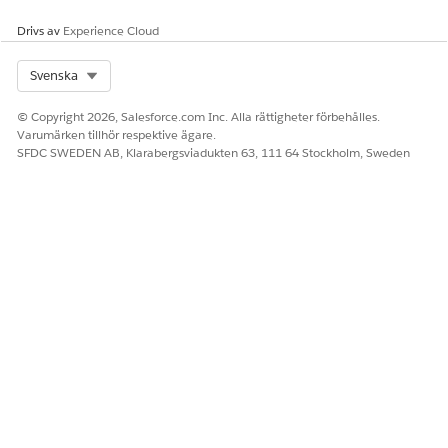
Drivs av
Experience Cloud
LÖSTE DENNA ARTIKEL DITT PROBLEM?
Berätta för oss vad vi kan förbättra!
Select Org
Svenska
Ja
Nej
© Copyright 2026, Salesforce.com Inc. Alla rättigheter förbehålles.
Varumärken tillhör respektive ägare.
SFDC SWEDEN AB, Klarabergsviadukten 63, 111 64 Stockholm, Sweden