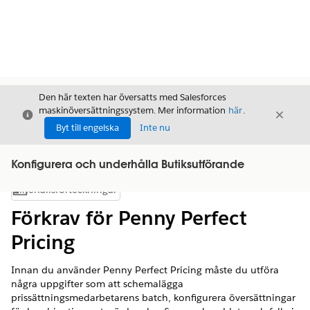
Den här texten har översatts med Salesforces
maskinöversättningssystem. Mer information
här
.
Stäng
Stäng
Stäng
Byt till engelska
Inte nu
Konfigurera och underhålla Butiksutförande
Innehållsförteckningar
Visa innehållsförteckning
Förkrav för Penny Perfect
Pricing
Innan du använder Penny Perfect Pricing måste du utföra
några uppgifter som att schemalägga
prissättningsmedarbetarens batch, konfigurera översättningar