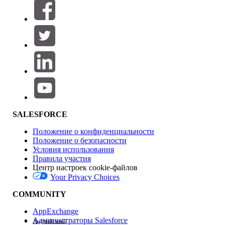
Фильтры (0)
ВЫБРАТЬ ФИЛЬТРЫ
Добавить
Область продуктов
Влияние на функции
SALESFORCE
Положение о конфиденциальности
Положение о безопасности
Условия использования
Правила участия
Центр настроек cookie-файлов
Your Privacy Choices
Версия
COMMUNITY
AppExchange
Администраторы Salesforce
Английский