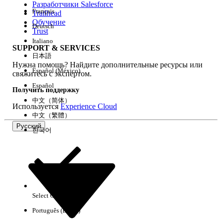
Разработчики Salesforce
Français
Trailhead
Возможности
Обучение
Deutsch
Trust
Italiano
SUPPORT & SERVICES
日本語
Нужна помощь? Найдите дополнительные ресурсы или
Очистить все
Готово
Español (México)
свяжитесь с экспертом.
Español
Получить поддержку
中文（简体）
Используется
Experience Cloud
中文（繁體）
Русский
한국어
Select Org
Русский
Português (Brasil)
Результаты отсутствуют