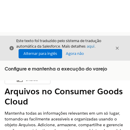
Este texto foi traduzido pelo sistema de tradução
automática da Salesforce. Mais detalhes
aqui
.
Fechar
Fecha
Fechar
Alternar para inglês
Agora não
Configure e mantenha a execução do varejo
Índice
Mostrar índice
Arquivos no Consumer Goods
Cloud
Mantenha todas as informações relevantes em um só lugar,
tornando-as facilmente acessíveis e organizadas usando o
objeto Arquivos. Adicione, armazene, compartilhe e gerencie