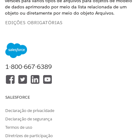
versões para vários tipos de arquivos para objetos de modelo
de dados aprimorado por meio da lista relacionada de um
objeto ou diretamente por meio do objeto Arquivos.
EDIÇÕES OBRIGATÓRIAS
Disponível em: Lightning Experience
Disponível em: Edições
Enterprise
e
Unlimited
em que o
Consumer Goods Cloud está habilitado
1-800-667-6389
PERMISSÕES DE USUÁRIO NECESSÁRIAS
Para gerenciar arquivos:
Administrador de negócios
do CGCloud
OU
SALESFORCE
Administrador de negócios
de varejo do CGCloud
Declaração de privacidade
Declaração de segurança
Tipos de arquivos suportados
Termos de uso
Consumer Goods Cloud suporta todos os tipos de arquivo
Diretrizes de participação