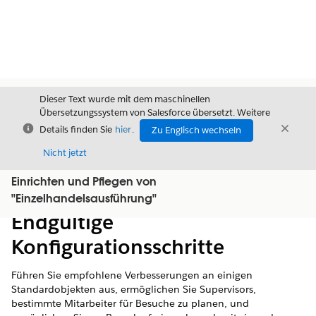
Dieser Text wurde mit dem maschinellen
Übersetzungssystem von Salesforce übersetzt. Weitere
Schließen
Schli
Details finden Sie
hier
.
Zu Englisch wechseln
Schließ
Nicht jetzt
Einrichten und Pflegen von
Inhalt
Inhalt anzeigen
"Einzelhandelsausführung"
Endgültige
Konfigurationsschritte
Führen Sie empfohlene Verbesserungen an einigen
Standardobjekten aus, ermöglichen Sie Supervisors,
bestimmte Mitarbeiter für Besuche zu planen, und