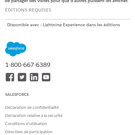
de partager des visites pour que d'autres puissent les afficher.
ÉDITIONS REQUISES
Disponible avec : Lightning Experience dans les éditions
Professional
,
Unlimited
et
Enterprise
avec Consumer Goods
Cloud activée.
Ajout de valeurs à la liste de sélection Type de tâche
Vous pouvez améliorer manuellement l'objet Tâche en
ajoutant des valeurs à la liste de sélection Type de tâche.
1-800-667-6389
Ajout de valeurs à la liste de sélection Type d'événement
Vous pouvez améliorer manuellement l'objet Événement
en ajoutant des valeurs à la liste de sélection Type
d'événement.
SALESFORCE
Ajout de valeurs à la liste de sélection Statut de l'actif
Vous pouvez améliorer manuellement l'objet Actif en
Déclaration de confidentialité
ajoutant des valeurs à la liste de sélection Statut de l'actif.
Déclaration relative à la sécurité
Définition de champs correspondants mobiles
Conditions d’utilisation
Synchronisez uniquement les champs requis pour
Directives de participation
l'utilisation dans l'application mobile. Vous pouvez