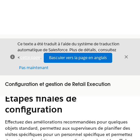
Ce texte a été traduit à l’aide du système de traduction
automatique de Salesforce. Plus de détails, consultez
Fermer
Ferme
<
cette page
.
Basculer vers la page en anglais
Fermer
Pas maintenant
Table des
Configuration et gestion de Retail Execution
Afficher la table des matières
matières
Étapes finales de
configuration
Effectuez des améliorations recommandées pour quelques
objets standard, permettez aux superviseurs de planifier des
visites spécifiques pour un personnel spécifique et permettez