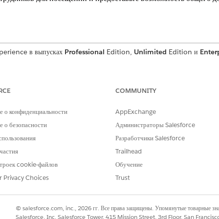
xperience в выпусках
Professional
Edition,
Unlimited
Edition и
Enter
ывающийся список типа задачи
ть вручную, добавив значения раскрывающегося списка к раскрывающем
RCE
COMMUNITY
ывающийся список типа события
е о конфиденциальности
AppExchange
рить вручную, добавив значения раскрывающегося списка к раскрывающ
 о безопасности
Администраторы Salesforce
ывающийся список статуса актива
спользования
Разработчики Salesforce
бъект актива, добавив значения раскрывающегося списка к раскрывающе
частия
Trailhead
альных полей
троек cookie-файлов
Обучение
обязательные для использования в мобильном приложении. Синхронизир
r Privacy Choices
Trust
е мобильные поля к наборам полей.
тупа
ым записям объектов Consumer Goods Cloud, используя механизмы общ
© salesforce.com, inc., 2026 гг. Все права защищены. Упомянутые товарные з
оцессе.
Salesforce, Inc. Salesforce Tower, 415 Mission Street, 3rd Floor, San Francis