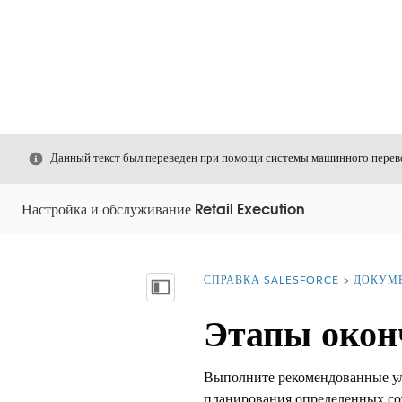
Закрыть
Данный текст был переведен при помощи системы машинного перево
Настройка и обслуживание Retail Execution
СПРАВКА SALESFORCE
ДОКУМ
Вы находитесь здесь:
Показать содержание
Этапы окон
Выполните рекомендованные ул
планирования определенных сот