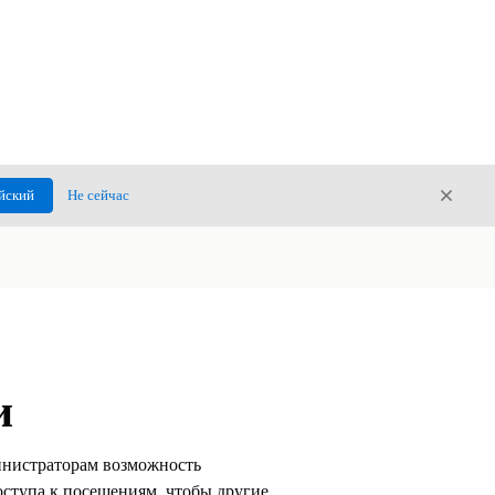
Закры
йский
Не сейчас
Закрыт
и
инистраторам возможность
ступа к посещениям, чтобы другие