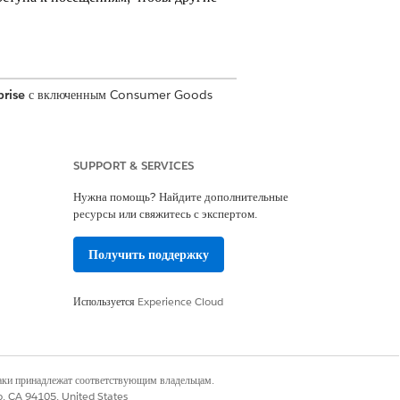
prise
с включенным Consumer Goods
уся списку «Тип задачи».
SUPPORT & SERVICES
Нужна помощь? Найдите дополнительные
емуся списку «Тип события».
ресурсы или свяжитесь с экспертом.
Получить поддержку
муся списку «Статус актива».
Используется
Experience Cloud
овать объекты с мобильными устройствами
его доступа платформы Salesforce,
наки принадлежат соответствующим владельцам.
co, CA 94105, United States