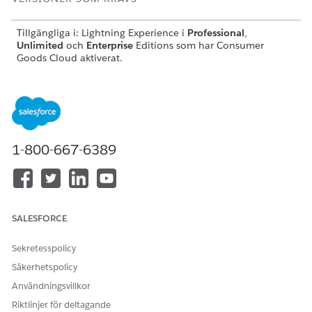
Tillgängliga i: Lightning Experience i
Professional
,
Unlimited
och
Enterprise
Editions som har Consumer
Goods Cloud aktiverat.
Lägg till värden i kombinationsrutan Uppgiftstyp
Du kan manuellt förbättra objektet Uppgift genom att
lägga till värden i kombinationsrutor till
kombinationsrutan Uppgiftstyp.
1-800-667-6389
Lägg till värden i kombinationsrutan Händelsetyp
Du kan manuellt utöka objektet Händelse genom att lägga
till värden i kombinationsrutor till kombinationsrutan
Händelsetyp.
SALESFORCE
Lägg till värden i kombinationsrutan Tillgångsstatus
Du kan manuellt förbättra objektet Tillgång genom att
Sekretesspolicy
lägga till kombinationsrutevärden i kombinationsrutan
Tillgångsstatus.
Säkerhetspolicy
Användningsvillkor
Definiera relevanta fält för mobil
Synkronisera endast de fält som krävs för användning i
Riktlinjer för deltagande