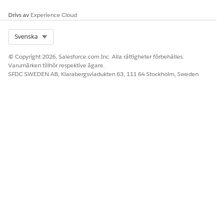
När installationen av det hanterade paketet har slutförts
Drivs av
Experience Cloud
måste du byta namn på och justera vissa
standardobjektetiketter med CGCloud-etiketterna
Select Org
Svenska
(hanterade paket).
© Copyright 2026, Salesforce.com Inc. Alla rättigheter förbehålles.
Varumärken tillhör respektive ägare.
SFDC SWEDEN AB, Klarabergsviadukten 63, 111 64 Stockholm, Sweden
LÖSTE DENNA ARTIKEL DITT PROBLEM?
Berätta för oss vad vi kan förbättra!
Ja
Nej