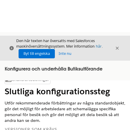
Den här texten har översatts med Salesforces
maskinöversättningssystem. Mer information
här
.
Stäng
Stäng
Stäng
Byt till engelska
Inte nu
Konfigurera och underhålla Butiksutförande
Innehållsförteckningar
Visa innehållsförteckning
Slutliga konfigurationssteg
Utför rekommenderade förbättringar av några standardobjekt,
gör det möjligt för arbetsledare att schemalägga specifika
personal för besök och gör det möjligt att dela besök så att
andra kan se dem.
VERSIONER SOM KRÄVS