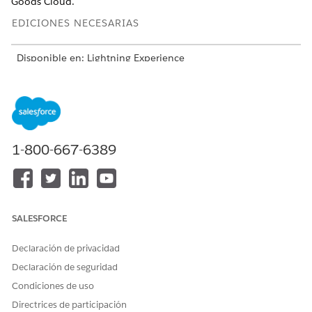
Goods Cloud.
EDICIONES NECESARIAS
Disponible en: Lightning Experience
Disponible en:
Enterprise
Edition y
Unlimited
Edition
donde esté activada Consumer Goods Cloud
¿Qué puede buscar?
1-800-667-6389
Busque registros en objetos con capacidad de búsqueda y
acceda a ellos desde el panel derecho de la página de
búsqueda.
Para buscar desde un objeto, seleccione un objeto de la
lista de objetos de búsqueda o el panel izquierdo.
SALESFORCE
Busque campos específicos en objetos con capacidad de
búsqueda.
Declaración de privacidad
Declaración de seguridad
Mientras busca
Condiciones de uso
Si busca utilizando un nombre o una descripción, se
Directrices de participación
muestran los registros de todos los objetos que contienen