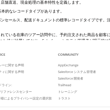
、店舗直送、現金処理の基本特性を定義します。
の基本的なレコードタイプがあります。
バンセールス、配送ドキュメントの標準レコードタイプです。
積まれている在庫のツアー訪問中に、予約注文された商品を顧客
た値が付属しており、Salesforce システム管理者が明示
整できません。
RCE
COMMUNITY
文エントリ): 標準の前払い注文、直接注文、バン販売注文、商品返
コード用。取引種別には、現金請求書 (支払収集が必要)、クレジ
シーに関する声明
AppExchange
用)、支払なし請求書があります。
ティに関する声明
Salesforce システム管理者
ーザーロールにテンプレートを表示する権限を付与できます。
Salesforce 開発者
ドライン:
Trailhead
よびバン販売中に車両の在庫を管理するものです。トラック積
e プリファレンスセンター
トレーニング
客様によるプライバシー設定の選択肢
トラスト
In (商品チェックイン): ツアーの最後に車両から倉庫に返品された