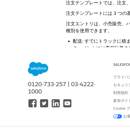
注文テンプレートでは、注文
注文テンプレートには 3 つ
注文エントリは、小売販売、
種別を使用できます。
配送: すでにトラックに
キュメントには事前計算され
り、運転者は商品数量を調
SALESFO
Order Entry (注
請求書: 請求および財務レ
プライバ
クレジットメモ (返品商品
0120-733-257 | 03-4222-
セキュリ
1000
注文エントリでは、特定のユ
利用規約
参加ガイ
トラック積荷は、店舗直送お
Cooki
できます。
お
Product Check 
す。