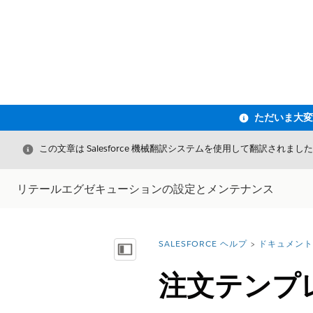
閉じる
この文章は Salesforce 機械翻訳システムを使用して翻訳されまし
リテールエグゼキューションの設定とメンテナンス
SALESFORCE ヘルプ
ドキュメント
詳細情報:
目次を表示
注文テンプ