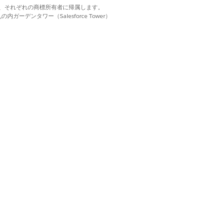
d. それぞれの商標は、それぞれの商標所有者に帰属します。
検証し、車両に積み込む。
ーデンタワー（Salesforce Tower）
員は、運転者にこれらの監査を定期的
まれません。つまり、複雑な価格設定
ュメント種別を使用できます。
アウトします。
ックアウト)] が表示されますが、まだ準備が整って
クフローでは、注文を次の状態に移行