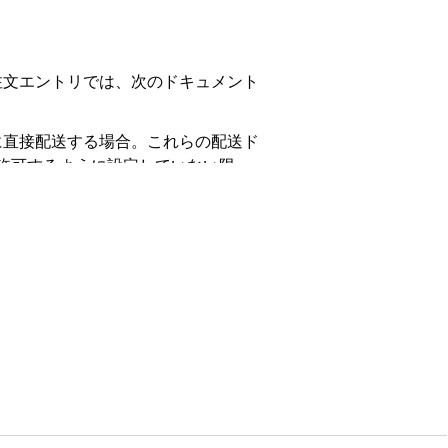
注文エントリでは、次のドキュメント
に直接配送する場合。これらの配送ド
的に許可するように設定していない限
品、広告資料、無料商品を作成します。
ット請求書 (即時支払収集が必要)、
荷では、次のドキュメント種別を使用
商品と売れ残った商品をチェックインしま