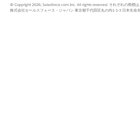
© Copyright 2026, Salesforce.com Inc. All rights reserve
ut (商品チェックアウト): ツアーの開始時に倉庫から商品を数え、
株式会社セールスフォース・ジャパン 東京都千代田区丸の内1-1-3 日本生命丸の内ガ
の在庫の物理的な監査を実行します。倉庫チェッカーまたは警備
ードに対してトラックの内容を検証できます。
トに [トラック監査] が表示されますが、まだ準備が整っていません。
中の財務または現金処理ドキュメント用であり、価格設定は含
 価格設定の計算では設定できません。現金ドキュメントでは、次のドキ
ーの最後に現金をチェックインします。
(現金チェックアウト): ツアーを開始する前に現金フロートをチェック
ash Check In (チェックイン)] と [Cash Check Out (チェ
認を管理するワークフローに関連付けることができます。ワー