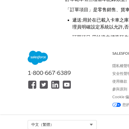
「訂單項目」是零售銷售、貨車
遞送:用於在已載入卡車之庫存
理員明確設定系統以允許,
訂單項目:用於建立標準預
發票:用於帳單與財務記錄。
SALESFO
和未付款發票。
在「訂單項目」中,您可以授與
隱私權聲
1-800-667-6389
安全性聲
「卡車載入」用於在直接商店運
使用條款
產品簽到:用於在行程結束
參與原則
產品簽退:用於在行程開始
Cookie
您
卡車稽核:執行卡車庫存的
雖然您可以在選
備註
Select Org
中文（繁體）