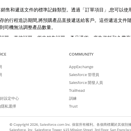
銷售和遞送文件的標準記錄類型。透過「訂單項目」,您可以使用
的行程造訪期間,將預購產品直接遞送給客戶。這些遞送文件隨附預先計
否則司機無法調整產品數量。
先訂單、直接訂單、貨車銷售訂單、產品退貨、廣告資料和免費商
交易類型包括現金發票 (需要付款收取)、信用發票 (不需要立即付
RCE
COMMUNITY
特定使用者角色檢視範本的能力。
明
AppExchange
明
Salesforce 管理員
送和貨車銷售期間管理車輛的庫存。透過「卡車載入」,您可以使
Salesforce 開發人員
時從車輛到倉庫的退貨與未銷售產品。
Trailhead
時,從倉庫將產品計數、驗證和載入車輛。
 偏好設定中心
訓練
的隱私選擇
Trust
實體稽核。倉庫檢查者或警衛可以定期向司機要求進行這些稽核,
項清單中看見「卡車稽核」,但尚未準備就緒。
© Copyright 2026, Salesforce.com Inc. 保留所有權利。各個商標屬於其個
Salesforce, Inc. Salesforce Tower, 415 Mission Street, 3rd Floor, San Francis