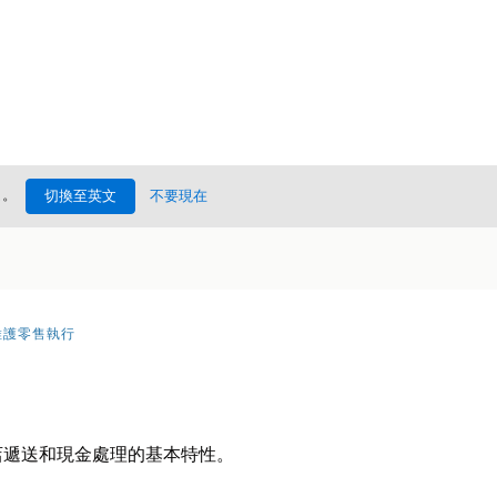
處
。
切換至英文
不要現在
維護零售執行
店遞送和現金處理的基本特性。
。