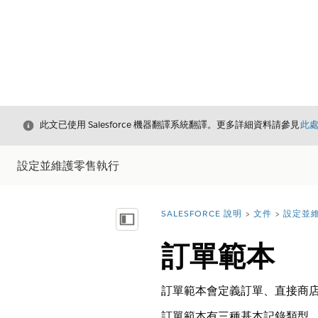
結束
此文已使用 Salesforce 機器翻譯系統翻譯。更多詳細資料請參見
此
設定並維護零售執行
SALESFORCE 說明
文件
設定並
您位於此處：
顯示目錄
訂單範本
訂單範本會定義訂單、直接商
訂單範本有三種基本記錄類型