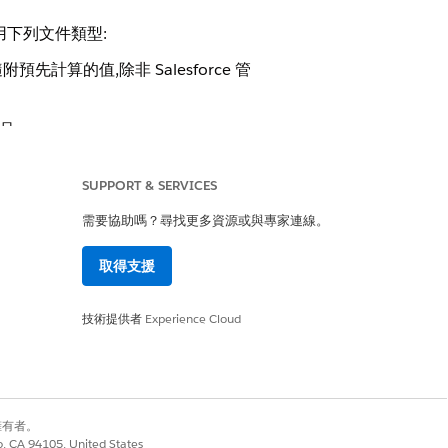
下列文件類型:
算的值,除非 Salesforce 管
品。
款收取)、貸項憑單 (針對退貨產品)
SUPPORT & SERVICES
需要協助嗎？尋找更多資源或與專家連線。
用下列文件類型:
取得支援
技術提供者
Experience Cloud
以根據系統的記錄驗證卡車的內容。
別擁有者。
co, CA 94105, United States