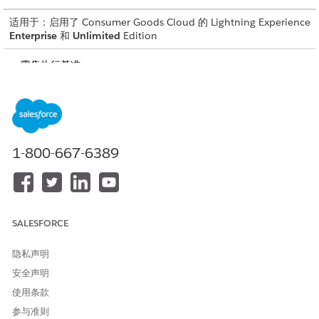
适用于：启用了 Consumer Goods Cloud 的 Lightning Experience
Enterprise
和
Unlimited
Edition
零售执行基准：
https://login.salesforce.com/packaging/installPackage.apexp?
p0=04t8b000000uYHF
增强零售执行：
https://login.salesforce.com/packaging/installPackage.apexp?
p0=04tHr000001St36
1-800-667-6389
贸易促进管理 (TPM ) :
https://login.salesforce.com/packaging/installPackage.apexp?
p0=04t8b000001O2pY
这些数据工具包是非受管软件包，不能升级。仔细查看这些注意事项。
SALESFORCE
要升级 Consumer Goods 数据工具包，您必须首先卸载现有版
本，然后安装新版本。
隐私声明
在卸载当前数据工具包之前，请记录您所做的任何自定义或修改。
安全声明
您可以在安装新版本后重新应用这些更改。
从非受管软件包部署的数据工具包要求您在卸载软件包之前手动删
使用条款
除所有部署的组件及其依赖性。
参与准则