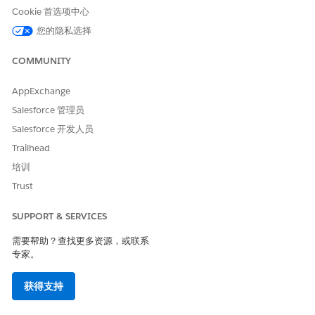
数据工具包共享重叠的对象，因此您一次只能安装一个数据工具
Cookie 首选项中心
包。如果您需要切换到不同的数据工具包，您必须首先卸载现有的
数据工具包。如果您需要零售执行和 TPM 的功能，请安装零售执
您的隐私选择
行增强，因为它包括两者的对象。
如果贵组织的其他数据工具包已包含与新数据工具包中的组件同名
COMMUNITY
的组件，则安装失败。要解决此问题，请在再次尝试安装前删除包
含重复组件的数据工具包。
AppExchange
如果您由于依赖性而无法删除数据工具包，您需要手动创建所需的
Salesforce 管理员
数据映射。有关详细指导，请查看
TPM 数据模型对象
或
RE 数据模
Salesforce 开发人员
型对象
。
Trailhead
培训
Trust
本文章是否解决您的问题？
请与我们共享您的想法，以便我们进行改进！
SUPPORT & SERVICES
是
否
需要帮助？查找更多资源，或联系
专家。
获得支持